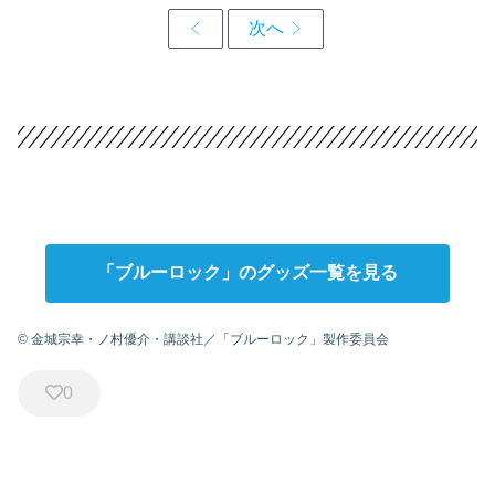
「ブルーロック」のグッズ一覧を見る
© 金城宗幸・ノ村優介・講談社／「ブルーロック」製作委員会
0