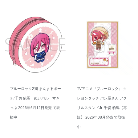
ブルーロック2期 まんまるポー
TVアニメ『ブルーロック』 ク
チ/千切 豹馬 ぬいパル すき
レヨンタッチ パン屋さん アク
っぷ 2026年6月12日発売 で取
リルスタンドJr. 千切 豹馬【再
扱中
販】 2026年08月発売 で取扱
中