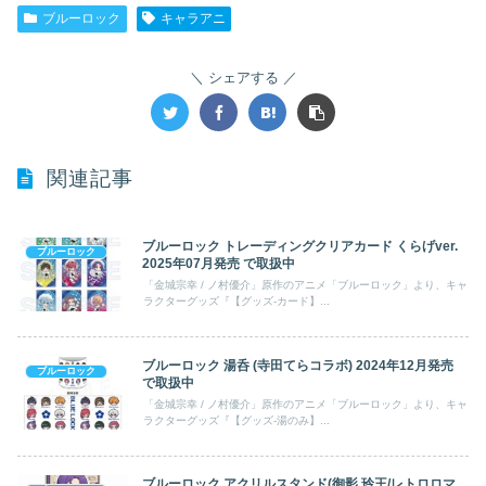
ブルーロック
キャラアニ
シェアする
関連記事
ブルーロック トレーディングクリアカード くらげver.
ブルーロック
2025年07月発売 で取扱中
「金城宗幸 / ノ村優介」原作のアニメ「ブルーロック」より、キャ
ラクターグッズ『【グッズ-カード】...
ブルーロック 湯呑 (寺田てらコラボ) 2024年12月発売
ブルーロック
で取扱中
「金城宗幸 / ノ村優介」原作のアニメ「ブルーロック」より、キャ
ラクターグッズ『【グッズ-湯のみ】...
ブルーロック アクリルスタンド(御影 玲王/レトロロマ