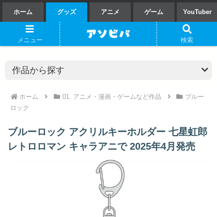
ホーム
グッズ
アニメ
ゲーム
YouTuber
メニュー
検索
ホーム
01. アニメ・漫画・ゲームなど作品
ブルー
ロック
ブルーロック アクリルキーホルダー 七星虹郎
レトロロマン キャラアニで 2025年4月発売