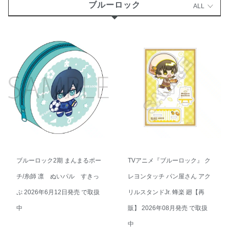
ブルーロック
ALL
ブルーロック2期 まんまるポー
TVアニメ『ブルーロック』 ク
チ/糸師 凛 ぬいパル すきっ
レヨンタッチ パン屋さん アク
ぷ 2026年6月12日発売 で取扱
リルスタンドJr. 蜂楽 廻【再
中
販】 2026年08月発売 で取扱
中