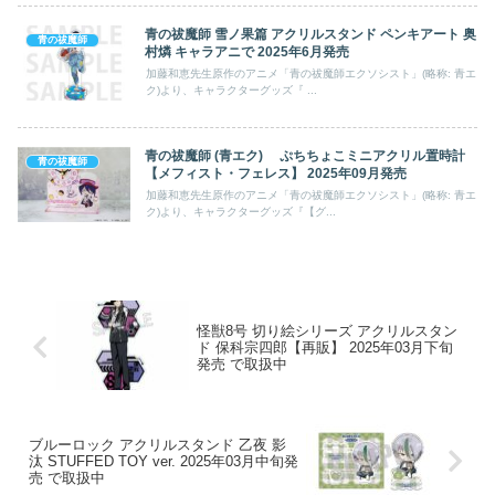
青の祓魔師 雪ノ果篇 アクリルスタンド ペンキアート 奥
青の祓魔師
村燐 キャラアニで 2025年6月発売
加藤和恵先生原作のアニメ「青の祓魔師エクソシスト」(略称: 青エ
ク)より、キャラクターグッズ『 ...
青の祓魔師 (青エク) ぷちちょこミニアクリル置時計
青の祓魔師
【メフィスト・フェレス】 2025年09月発売
加藤和恵先生原作のアニメ「青の祓魔師エクソシスト」(略称: 青エ
ク)より、キャラクターグッズ『【グ...
怪獣8号 切り絵シリーズ アクリルスタン
ド 保科宗四郎【再販】 2025年03月下旬
発売 で取扱中
ブルーロック アクリルスタンド 乙夜 影
汰 STUFFED TOY ver. 2025年03月中旬発
売 で取扱中