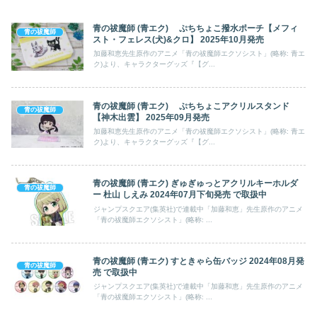
青の祓魔師 (青エク) ぷちちょこ撥水ポーチ【メフィ
青の祓魔師
スト・フェレス(犬)&クロ】 2025年10月発売
加藤和恵先生原作のアニメ「青の祓魔師エクソシスト」(略称: 青エ
ク)より、キャラクターグッズ『【グ...
青の祓魔師 (青エク) ぷちちょこアクリルスタンド
青の祓魔師
【神木出雲】 2025年09月発売
加藤和恵先生原作のアニメ「青の祓魔師エクソシスト」(略称: 青エ
ク)より、キャラクターグッズ『【グ...
青の祓魔師 (青エク) ぎゅぎゅっとアクリルキーホルダ
青の祓魔師
ー 杜山 しえみ 2024年07月下旬発売 で取扱中
ジャンプスクエア(集英社)で連載中「加藤和恵」先生原作のアニメ
「青の祓魔師エクソシスト」(略称: ...
青の祓魔師 (青エク) すときゃら缶バッジ 2024年08月発
青の祓魔師
売 で取扱中
ジャンプスクエア(集英社)で連載中「加藤和恵」先生原作のアニメ
「青の祓魔師エクソシスト」(略称: ...