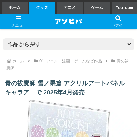
ホーム
グッズ
アニメ
ゲーム
YouTuber
メニュー
検索
ホーム
01. アニメ・漫画・ゲームなど作品
青の祓
魔師
青の祓魔師 雪ノ果篇 アクリルアートパネル
キャラアニで 2025年4月発売