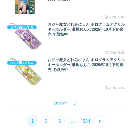
2026.08.06
おジャ魔女どれみにょん ホログラムアクリル
おジャ魔女どれみ
キーホルダー/瀬川おんぷ 2026年10月下旬発
売 で取扱中
2026.08.06
おジャ魔女どれみにょん ホログラムアクリル
おジャ魔女どれみ
キーホルダー/飛鳥ももこ 2026年10月下旬発
売 で取扱中
2026.08.06
次のページ
1
2
3
…
534