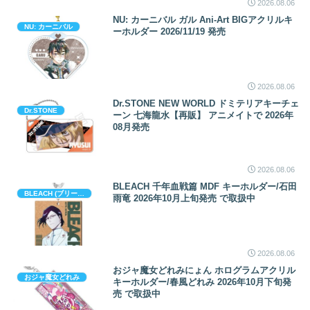
2026.08.06
NU: カーニバル ガル Ani-Art BIGアクリルキ
NU: カーニバル
ーホルダー 2026/11/19 発売
2026.08.06
Dr.STONE NEW WORLD ドミテリアキーチェ
Dr.STONE
ーン 七海龍水【再販】 アニメイトで 2026年
08月発売
2026.08.06
BLEACH 千年血戦篇 MDF キーホルダー/石田
BLEACH (ブリーチ)
雨竜 2026年10月上旬発売 で取扱中
2026.08.06
おジャ魔女どれみにょん ホログラムアクリル
おジャ魔女どれみ
キーホルダー/春風どれみ 2026年10月下旬発
売 で取扱中