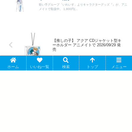
歌い手グループ「いれいす」よりキャラクターグッズ『』が、アニ
メイトで取扱中。 1,800円(...
【推しの子】 アクア CDジャケット型キ
ーホルダー アニメイトで 2026/09/29 発
売
ホーム
いいね一覧
検索
トップ
メニュー
お隣の天使様にいつの間にか駄目人間に
されていた件2 アクリルキーホルダーコ
レクション アニメイトで 2026年09月発
売
アバウト
プライバシーポリシー
お問い合わせ