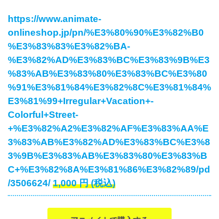
https://www.animate-
onlineshop.jp/pn/%E3%80%90%E3%82%B0
%E3%83%83%E3%82%BA-
%E3%82%AD%E3%83%BC%E3%83%9B%E3
%83%AB%E3%83%80%E3%83%BC%E3%80
%91%E3%81%84%E3%82%8C%E3%81%84%
E3%81%99+Irregular+Vacation+-
Colorful+Street-
+%E3%82%A2%E3%82%AF%E3%83%AA%E
3%83%AB%E3%82%AD%E3%83%BC%E3%8
3%9B%E3%83%AB%E3%83%80%E3%83%B
C+%E3%82%8A%E3%81%86%E3%82%89/pd
/3506624/
1,000
円
(税込)