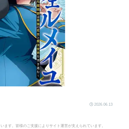
2026.06.13
ています。皆様のご支援によりサイト運営が支えられています。