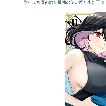
崖っぷち魔術師が最強の使い魔と歩む王道フ