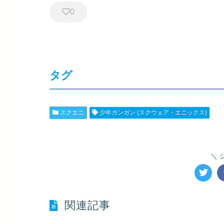
0
タグ
スクエニ
少年ガンガン (スクウェア・エニックス)
関連記事