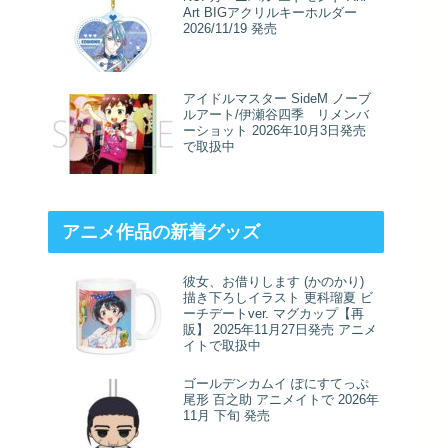
Art BIGアクリルキーホルダー
2026/11/19 発売
アイドルマスター SideM ノーブ
ルアート/伊瀬谷四季 リメンバ
ーショット 2026年10月3日発売
で取扱中
アニメ作品の新着グッズ
彼女、お借りします (かのかり)
描き下ろしイラスト 更科瑠夏 ビ
ーチデートver. マグカップ【再
販】 2025年11月27日発売 アニメ
イトで取扱中
ゴールデンカムイ ぽにすてっぷ
尾形 百之助 アニメイトで 2026年
11月 下旬 発売