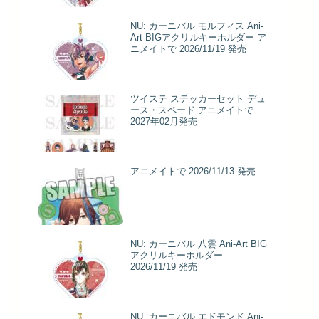
NU: カーニバル モルフィス Ani-
Art BIGアクリルキーホルダー ア
ニメイトで 2026/11/19 発売
ツイステ ステッカーセット デュ
ース・スペード アニメイトで
2027年02月発売
アニメイトで 2026/11/13 発売
NU: カーニバル 八雲 Ani-Art BIG
アクリルキーホルダー
2026/11/19 発売
NU: カーニバル エドモンド Ani-