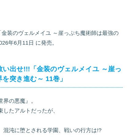
「金装のヴェルメイユ ～崖っぷち魔術師は最強の
026年6月11日
に発売。
出せ!!!
「金装のヴェルメイユ ～崖っ
を突き進む～ 11巻」
世界の悪魔』。
束したアルトだったが、
、混沌に堕とされる学園、戦いの行方は!?