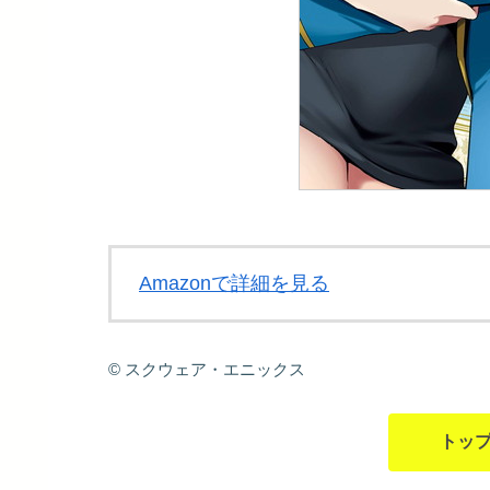
Amazonで詳細を見る
© スクウェア・エニックス
トッ