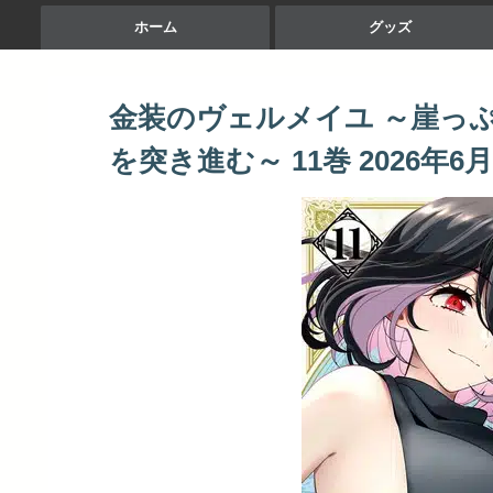
ホーム
グッズ
金装のヴェルメイユ ～崖っ
を突き進む～ 11巻 2026年6月