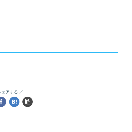
シェアする