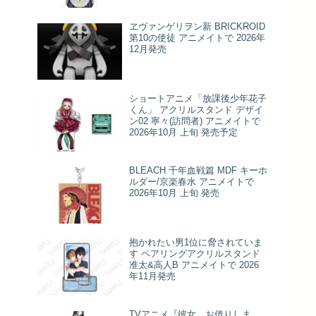
ヱヴァンゲリヲン新 BRICKROID
第10の使徒 アニメイトで 2026年
12月発売
ショートアニメ「放課後少年花子
くん」 アクリルスタンド デザイ
ン02 寧々(訪問者) アニメイトで
2026年10月 上旬 発売予定
BLEACH 千年血戦篇 MDF キーホ
ルダー/京楽春水 アニメイトで
2026年10月 上旬 発売
抱かれたい男1位に脅されていま
す ペアリングアクリルスタンド
准太&高人B アニメイトで 2026
年11月発売
TVアニメ『彼女、お借りしま