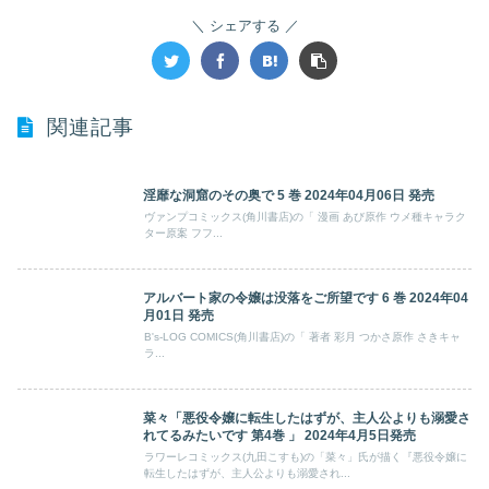
シェアする
関連記事
淫靡な洞窟のその奥で 5 巻 2024年04月06日 発売
ヴァンプコミックス(角川書店)の「 漫画 あび原作 ウメ種キャラク
ター原案 フフ...
アルバート家の令嬢は没落をご所望です 6 巻 2024年04
月01日 発売
B's-LOG COMICS(角川書店)の「 著者 彩月 つかさ原作 さきキャ
ラ...
菜々「悪役令嬢に転生したはずが、主人公よりも溺愛さ
れてるみたいです 第4巻 」 2024年4月5日発売
ラワーレコミックス(九田こすも)の「菜々」氏が描く『悪役令嬢に
転生したはずが、主人公よりも溺愛され...