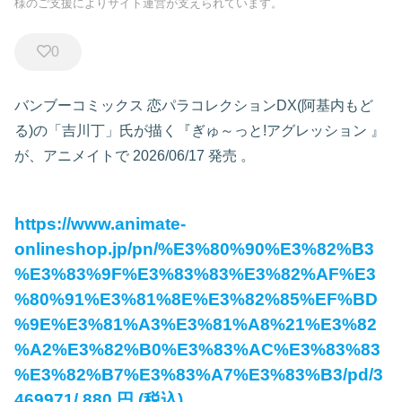
様のご支援によりサイト運営が支えられています。
0
バンブーコミックス 恋パラコレクションDX(阿基内もど
る)の「吉川丁」氏が描く『ぎゅ～っと!アグレッション
』
が、アニメイトで
2026/06/17 発売
。
https://www.animate-
onlineshop.jp/pn/%E3%80%90%E3%82%B3
%E3%83%9F%E3%83%83%E3%82%AF%E3
%80%91%E3%81%8E%E3%82%85%EF%BD
%9E%E3%81%A3%E3%81%A8%21%E3%82
%A2%E3%82%B0%E3%83%AC%E3%83%83
%E3%82%B7%E3%83%A7%E3%83%B3/pd/3
469971/
880
円
(税込)