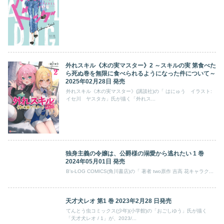
外れスキル《木の実マスター》2 ～スキルの実 第食べた
ら死ぬ巻を無限に食べられるようになった件について～
2025年02月28日 発売
外れスキル《木の実マスター》(講談社)の「 はにゅう イラスト:
イセ川 ヤスタカ」氏が描く「外れス...
独身主義の令嬢は、公爵様の溺愛から逃れたい 1 巻
2024年05月01日 発売
B's-LOG COMICS(角川書店)の「 著者 two原作 吉高 花キャラク...
天才犬レオ 第1 巻 2023年2月28 日発売
てんとう虫コミックス(少年)(小学館)の「おごしゆう」氏が描く
「天才犬レオ / 1」が、2023/...