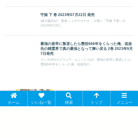
守娘 下 巻 2023年07月22日 発売
(角川書店)の「著者 シャオナオナオ 」が描く『守娘 下巻』が、
2023年07月2...
最強の皇帝に叛逆したら懲役666年をくらった俺、追放
先の精霊界で真の最強となって舞い戻る 2巻 2023年9月
7日発売
マンガUP!(スクウェア・エニックス)の「最強の皇帝に叛逆したら
懲役666年をくらった俺、追放先の...
6年生なのに! 1巻 2026年6月22日 発売
ホーム
いいね一覧
検索
トップ
メニュー