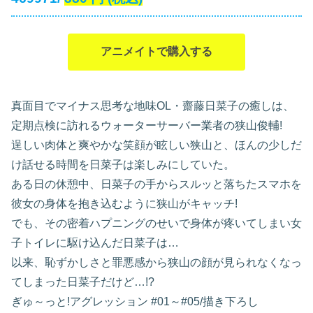
アニメイトで購入する
真面目でマイナス思考な地味OL・齋藤日菜子の癒しは、
定期点検に訪れるウォーターサーバー業者の狭山俊輔!
逞しい肉体と爽やかな笑顔が眩しい狭山と、ほんの少しだ
け話せる時間を日菜子は楽しみにしていた。
ある日の休憩中、日菜子の手からスルッと落ちたスマホを
彼女の身体を抱き込むように狭山がキャッチ!
でも、その密着ハプニングのせいで身体が疼いてしまい女
子トイレに駆け込んだ日菜子は…
以来、恥ずかしさと罪悪感から狭山の顔が見られなくなっ
てしまった日菜子だけど…!?
ぎゅ～っと!アグレッション #01～#05/描き下ろし