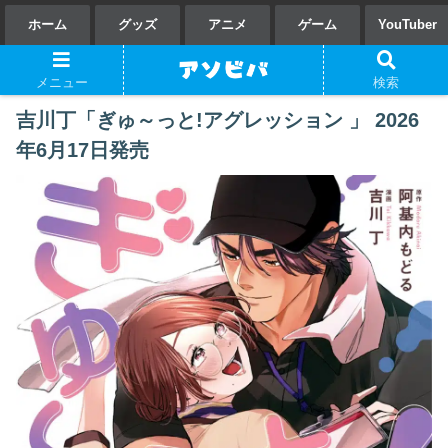
ホーム
グッズ
アニメ
ゲーム
YouTuber
メニュー
検索
吉川丁「ぎゅ～っと!アグレッション 」 2026
年6月17日発売