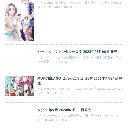
ジャンプSQ.(集英社)の「アミュー」氏が描く「この音とまれ! 33
巻」が、2025年10月3日発...
セックス・ファンタジー 3 巻 2023年03月06日 発売
ヴァンプコミックス (角川書店)の「著者 maco原作 鏡 遊キャラク
ター原案 しおこんぶ ...
MURCIÉLAGO -ムルシエラゴ- 29巻 2026年7月24日 発
売
ヤングガンガン(スクウェア・エニックス)の「MURCIÉLAGO -ムル
シエラゴ- 29巻」が、 ...
タタリ 第5 巻 2024年8月17 日発売
少年サンデーコミックス(小学館)の「彌」氏が描く「タタリ / 5」
が、2024/08/17に発売。...