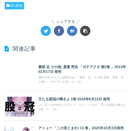
BL漫画
シェアする
関連記事
裏那 圭 その他: 晏童 秀吉 「ガチアクタ 第5巻 」2023年
02月17日 発売
週刊少年マガジン(講談社)の「 裏那 圭 その他:晏童 秀吉」氏
が描く「ガチアクタ(5)」が、20...
王たる股冠の輝きよ 2巻 2026年6月22日 発売
ガンガンJOKER(スクウェア・エニックス)の「王たる股冠の輝きよ
2巻」が、 20...
アミュー 「この音とまれ! 33 巻」2025年10月3日発売