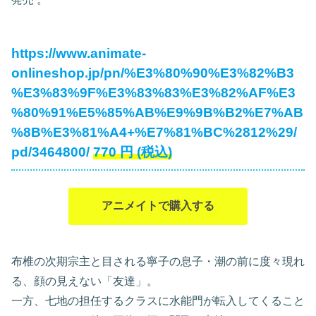
https://www.animate-
onlineshop.jp/pn/%E3%80%90%E3%82%B3
%E3%83%9F%E3%83%83%E3%82%AF%E3
%80%91%E5%85%AB%E9%9B%B2%E7%AB
%8B%E3%81%A4+%E7%81%BC%2812%29/
pd/3464800/
770
円
(税込)
アニメイトで購入する
布椎の次期宗主と目される寧子の息子・潮の前に度々現れ
る、顔の見えない「友達」。
一方、七地の担任するクラスに水能門が転入してくること