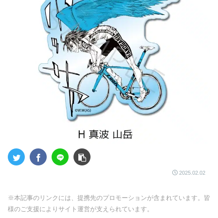
2025.02.02
※本記事のリンクには、提携先のプロモーションが含まれています。皆
様のご支援によりサイト運営が支えられています。