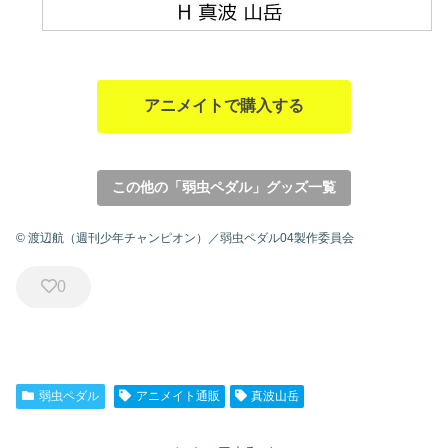
アニメイトで購入する
この他の「弱虫ペダル」グッズ一覧
© 渡辺航（週刊少年チャンピオン）／弱虫ペダル04製作委員会
0
弱虫ペダル
アニメイト通販
真波山岳