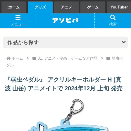
ホーム
グッズ
アニメ
ゲーム
YouTuber
メニュー
検索
ホーム
01. アニメ・漫画・ゲームなど作品
弱虫ペ
ダル
『弱虫ペダル』 アクリルキーホルダー H (真
波 山岳) アニメイトで 2024年12月 上旬 発売