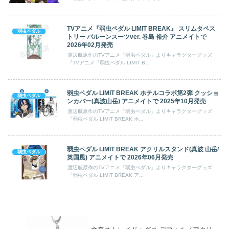
TVアニメ『弱虫ペダル LIMIT BREAK』 スリムタペス
弱虫ペダル
トリー バルーンスーツver. 巻島 裕介 アニメイトで
2026年02月発売
渡辺航原作のTVアニメ「弱虫ペダル」よりキャラクターグッズ
『TVアニメ『弱虫ペダル LIMIT B...
弱虫ペダル LIMIT BREAK ホテルコラボ第2弾 クッショ
弱虫ペダル
ンカバー(真波山岳) アニメイトで 2025年10月発売
渡辺航原作のTVアニメ「弱虫ペダル」よりキャラクターグッズ
『弱虫ペダル LIMIT BREAK ホ...
弱虫ペダル LIMIT BREAK アクリルスタンド(真波 山岳/
弱虫ペダル
英国風) アニメイトで 2026年06月発売
渡辺航原作のTVアニメ「弱虫ペダル」よりキャラクターグッズ
『弱虫ペダル LIMIT BREAK ア...