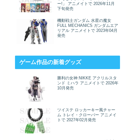
ー!」 アニメイトで 2026年11月
下旬発売
機動戦士ガンダム 水星の魔女
FULL MECHANICS ガンダムエア
リアル アニメイトで 2023年04月
発売
ゲーム作品の新着グッズ
勝利の女神:NIKKE アクリルスタ
ンド ミハラ アニメイトで 2026年
10月発売
ツイステ ロッカーキー風チャー
ム トレイ・クローバー アニメイ
トで 2027年02月発売