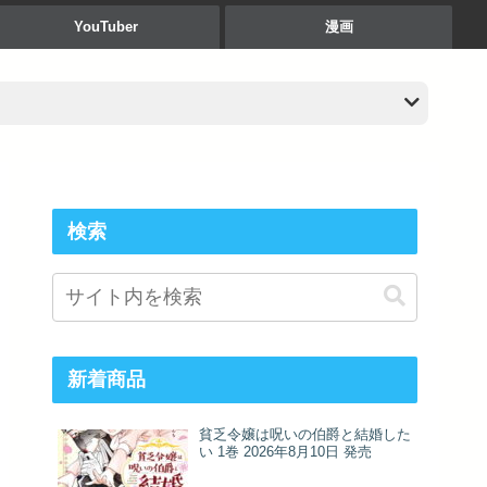
YouTuber
漫画
検索
新着商品
貧乏令嬢は呪いの伯爵と結婚した
い 1巻 2026年8月10日 発売