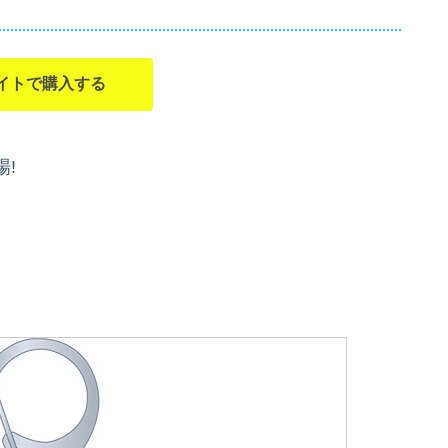
イトで購入する
!