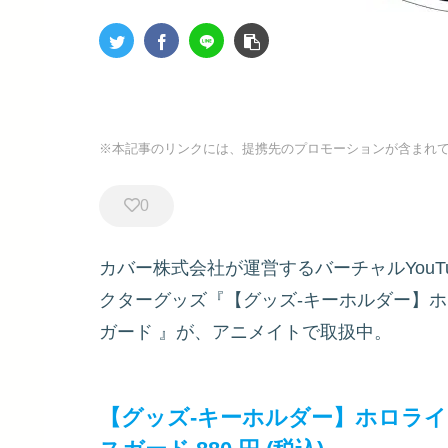
※本記事のリンクには、提携先のプロモーションが含まれ
0
カバー株式会社が運営するバーチャルYouT
クターグッズ『【グッズ-キーホルダー】ホ
ガード
』が、アニメイトで取扱中。
【グッズ-キーホルダー】ホロライ