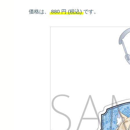
価格は、
880
円
(税込)
です。