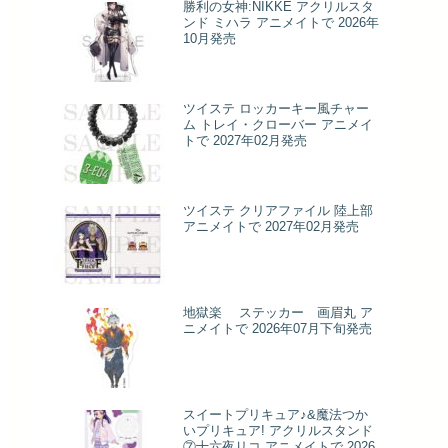
勝利の女神:NIKKE アクリルスタ
ンド ミハラ アニメイトで 2026年
10月発売
ツイステ ロッカーキー風チャー
ム トレイ・クローバー アニメイ
トで 2027年02月発売
ツイステ クリアファイル 陸上部
アニメイトで 2027年02月発売
地獄楽 ステッカー 画眉丸 ア
ニメイトで 2026年07月下旬発売
スイートプリキュア♪&魔法つか
いプリキュア! アクリルスタンド
⑦十六夜リコ アニメイトで 2026