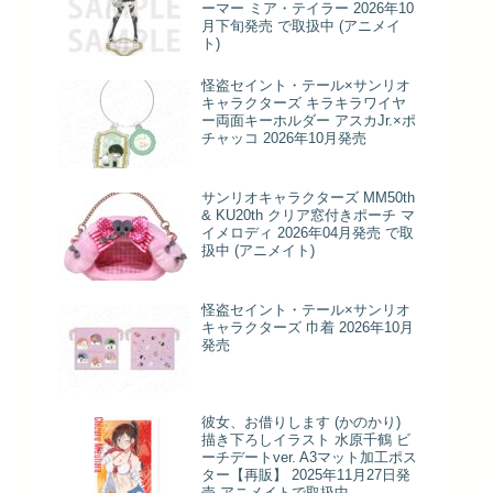
ーマー ミア・テイラー 2026年10
月下旬発売 で取扱中 (アニメイ
ト)
怪盗セイント・テール×サンリオ
キャラクターズ キラキラワイヤ
ー両面キーホルダー アスカJr.×ポ
チャッコ 2026年10月発売
サンリオキャラクターズ MM50th
& KU20th クリア窓付きポーチ マ
イメロディ 2026年04月発売 で取
扱中 (アニメイト)
怪盗セイント・テール×サンリオ
キャラクターズ 巾着 2026年10月
発売
彼女、お借りします (かのかり)
描き下ろしイラスト 水原千鶴 ビ
ーチデートver. A3マット加工ポス
ター【再販】 2025年11月27日発
売 アニメイトで取扱中