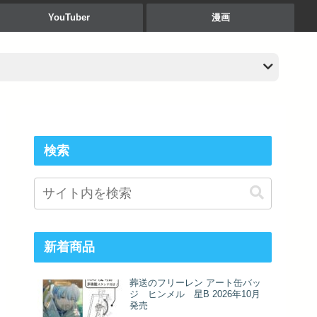
YouTuber
漫画
検索
新着商品
葬送のフリーレン アート缶バッ
ジ ヒンメル 星B 2026年10月
発売