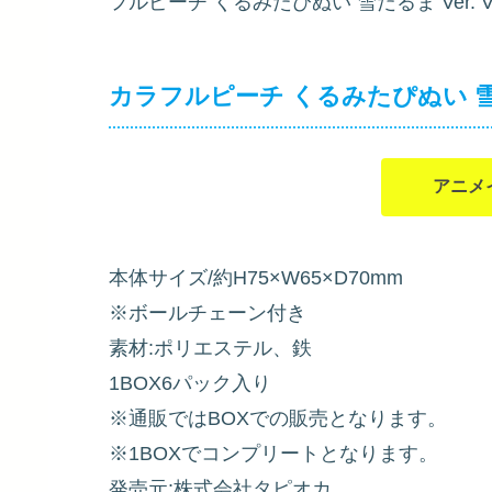
フルピーチ くるみたぴぬい 雪だるま Ver.
カラフルピーチ くるみたぴぬい 雪だるま
アニメ
本体サイズ/約H75×W65×D70mm
※ボールチェーン付き
素材:ポリエステル、鉄
1BOX6パック入り
※通販ではBOXでの販売となります。
※1BOXでコンプリートとなります。
発売元:株式会社タピオカ