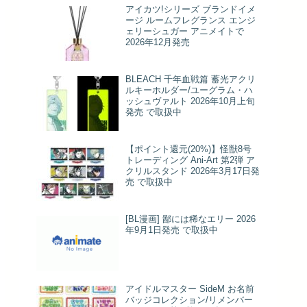
アイカツ!シリーズ ブランドイメ
ージ ルームフレグランス エンジ
ェリーシュガー アニメイトで
2026年12月発売
BLEACH 千年血戦篇 蓄光アクリ
ルキーホルダー/ユーグラム・ハ
ッシュヴァルト 2026年10月上旬
発売 で取扱中
【ポイント還元(20%)】怪獣8号
トレーディング Ani-Art 第2弾 ア
クリルスタンド 2026年3月17日発
売 で取扱中
[BL漫画] 鄙には稀なエリー 2026
年9月1日発売 で取扱中
アイドルマスター SideM お名前
バッジコレクション/リメンバー