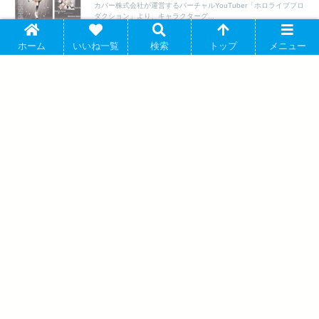
カバー株式会社が運営するバーチャルYouTuber「ホロライブプロ
ダクション」より、キャラクターグ...
ホーム
いいね一覧
検索
トップ
メニュー
にじさんじ(Crystal Clockwork) ステッカー 闇ノシュウ
にじさんじ
[アニメイトカフェコラボ] 2026年05月下旬発売
大人気YouTuberグループ「にじさんじ」より、キャラクターグッ
ズ『【グッズ-ステッカー】にじさ...
アニメハイキュー!! チャーム付きスマホ
ストラップ 05.梟谷学園高校 アニメイト
で 2026年2月20日発売
文豪ストレイドッグス (文スト) アート缶
バッジ 末広鉄腸 からふるぽっぷ 2026年
07月発売 で取扱中