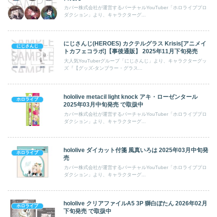
カバー株式会社が運営するバーチャルYouTuber「ホロライブプロ
ダクション」より、キャラクターグ...
にじさんじ(HEROES) カクテルグラス Krisis[アニメイ
にじさんじ
トカフェコラボ]【事後通販】 2025年11月下旬発売
大人気YouTuberグループ「にじさんじ」より、キャラクターグッ
ズ『【グッズ-タンブラー・グラス...
hololive metacil light knock アキ・ローゼンタール
ホロライブ
2025年03月中旬発売 で取扱中
カバー株式会社が運営するバーチャルYouTuber「ホロライブプロ
ダクション」より、キャラクターグ...
hololive ダイカット付箋 風真いろは 2025年03月中旬発
ホロライブ
売
カバー株式会社が運営するバーチャルYouTuber「ホロライブプロ
ダクション」より、キャラクターグ...
hololive クリアファイルA5 3P 獅白ぼたん 2026年02月
ホロライブ
下旬発売 で取扱中