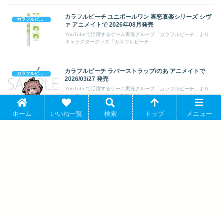
カラフルピーチ ユニボールワン 喜怒哀楽シリーズ シヴ
カラフルピーチ
ァ アニメイトで 2026年08月発売
YouTubeで活躍するゲーム実況グループ「カラフルピーチ」より
キャラクターグッズ『カラフルピーチ...
カラフルピーチ ラバーストラップ/のあ アニメイトで
カラフルピーチ
2026/03/27 発売
YouTubeで活躍するゲーム実況グループ「カラフルピーチ」より
キャラクターグッズ『カラフルピーチ...
ホーム
いいね一覧
検索
トップ
メニュー
ホロライブ hololive OFFICIAL CARD GAME オフィシ
ホロライブ
ャルホロカスリーブ Vol.16アーニャ・メルフィッサ
2025年6月20日発売 で取扱中
カバー株式会社が運営するバーチャルYouTuber「ホロライブプロ
ダクション」より、キャラクターグ...
LazuLight ホログラム缶バッジ エリーラ ペンドラ②
にじさんじ
2025年08月下旬発売
バーチャルライバーとして活躍するYouTuberグループ「にじさん
じ」より、キャラクターグッズ『【...