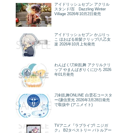
アイドリッシュセブン アクリル
スタンド/百 Dazzling Winter
Village 2026年10月2日発売
アイドリッシュセブン かぷりっ
こ ほおばる前髪クリップ/八乙女
楽 2026年10月上旬発売
わんぱく!刀剣乱舞 アクリルクリ
ップ やまんばぎりくにひろ 2026
年01月発売
刀剣乱舞ONLINE 白雲石コースタ
ー/謙信景光 2026年3月28日発売
で取扱中 (アニメイト)
TVアニメ『ラブライブ! ニジガ
ク』 B2タペストリー バトルアー