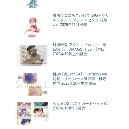
魔法少女にあこがれて BIGアクリ
ルスタンド マジアマゼンタ 花魁
ver. 2026年11月発売
桃源暗鬼 アクリルブロック 皇
后崎 迅 JIANGSHI ver.【再販】
2026年10月上旬発売
桃源暗鬼 withCAT illustration Ver.
前髪クリップ/一ノ瀬四季・桃寺
神門 2026年10月中旬発売
らんま1/2 ポストカードセット/A
2026年10月9日発売