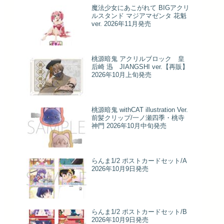
魔法少女にあこがれて BIGアクリ
ルスタンド マジアマゼンタ 花魁
ver. 2026年11月発売
桃源暗鬼 アクリルブロック 皇
后崎 迅 JIANGSHI ver.【再販】
2026年10月上旬発売
桃源暗鬼 withCAT illustration Ver.
前髪クリップ/一ノ瀬四季・桃寺
神門 2026年10月中旬発売
らんま1/2 ポストカードセット/A
2026年10月9日発売
らんま1/2 ポストカードセット/B
2026年10月9日発売