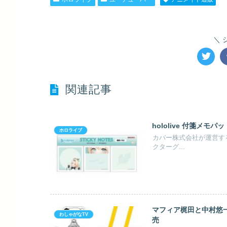
関連記事
hololive 付箋メモパ
ホロライブ
カバー株式会社が運営する
クターグ...
マフィア梶田と中村悠一の
わしゃがなTV
売