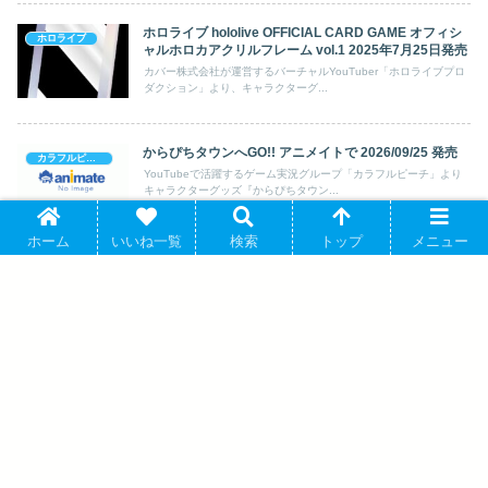
ホロライブ hololive OFFICIAL CARD GAME オフィシ
ホロライブ
ャルホロカアクリルフレーム vol.1 2025年7月25日発売
カバー株式会社が運営するバーチャルYouTuber「ホロライブプロ
ダクション」より、キャラクターグ...
からぴちタウンへGO!! アニメイトで 2026/09/25 発売
カラフルピーチ
YouTubeで活躍するゲーム実況グループ「カラフルピーチ」より
キャラクターグッズ『からぴちタウン...
ホーム
いいね一覧
検索
トップ
メニュー
【音楽】戌亥とこ/One day(初回限定盤B) 2026年10月7
にじさんじ
日発売
大人気YouTuberグループ「にじさんじ」より、キャラクターグッ
ズ『【音楽】戌亥とこ/One d...
ホロライブ メダル/博衣こより 2026年9月
25日発売 で取扱中