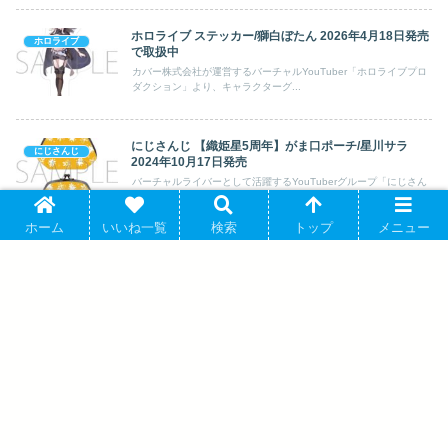
ホロライブ ステッカー/獅白ぼたん 2026年4月18日発売
ホロライブ
で取扱中
カバー株式会社が運営するバーチャルYouTuber「ホロライブプロ
ダクション」より、キャラクターグ...
にじさんじ 【織姫星5周年】がま口ポーチ/星川サラ
にじさんじ
2024年10月17日発売
バーチャルライバーとして活躍するYouTuberグループ「にじさん
じ」より、キャラクターグッズ『【...
ホーム
いいね一覧
検索
トップ
メニュー
にじさんじ ねんどろいど 椎名唯華 2026年02月発売
にじさんじ
大人気YouTuberグループ「にじさんじ」より、キャラクターグッ
ズ『【アクションフィギュア】にじ...
ホロライブ メダル/さくらみこ 2026年9月
25日発売 で取扱中