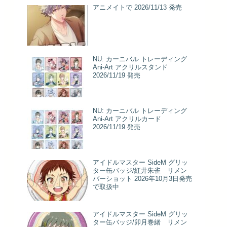
アニメイトで 2026/11/13 発売
NU: カーニバル トレーディング
Ani-Art アクリルスタンド
2026/11/19 発売
NU: カーニバル トレーディング
Ani-Art アクリルカード
2026/11/19 発売
アイドルマスター SideM グリッ
ター缶バッジ/紅井朱雀 リメン
バーショット 2026年10月3日発売
で取扱中
アイドルマスター SideM グリッ
ター缶バッジ/卯月巻緒 リメン