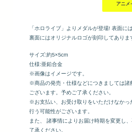
アニメ
「ホロライブ」よりメダルが登場! 表面に
裏面にはオリジナルロゴが刻印してあります
サイズ:約5×5cm
仕様:亜鉛合金
※画像はイメージです。
※商品の発売・仕様などにつきましては諸
ございます。予めご了承ください。
※お支払い、お受け取りをいただけなかっ
行う可能性がございます。
また、 諸事情によりお届け時期を変更し
了承ください。