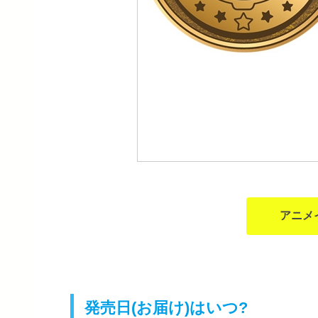
アニメ
発売日(お届け)はいつ?