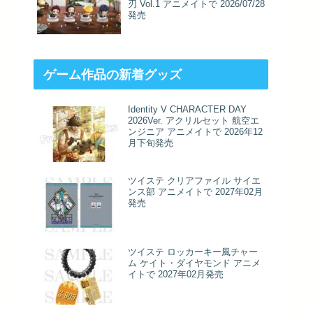
刃 Vol.1 アニメイトで 2026/07/28
発売
ゲーム作品の新着グッズ
Identity V CHARACTER DAY
2026Ver. アクリルセット 航空エ
ンジニア アニメイトで 2026年12
月下旬発売
ツイステ クリアファイル サイエ
ンス部 アニメイトで 2027年02月
発売
ツイステ ロッカーキー風チャー
ム ケイト・ダイヤモンド アニメ
イトで 2027年02月発売