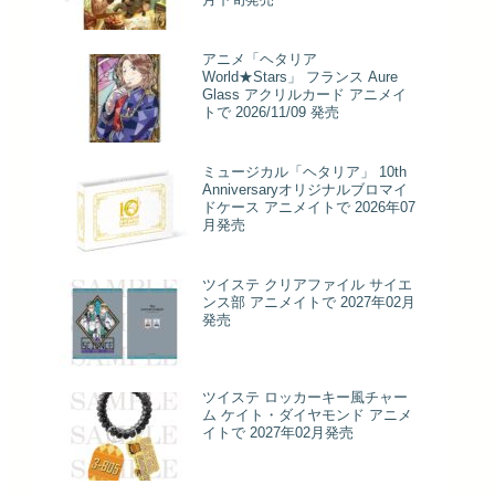
アニメ「ヘタリア
World★Stars」 フランス Aure
Glass アクリルカード アニメイ
トで 2026/11/09 発売
ミュージカル「ヘタリア」 10th
Anniversaryオリジナルブロマイ
ドケース アニメイトで 2026年07
月発売
ツイステ クリアファイル サイエ
ンス部 アニメイトで 2027年02月
発売
ツイステ ロッカーキー風チャー
ム ケイト・ダイヤモンド アニメ
イトで 2027年02月発売