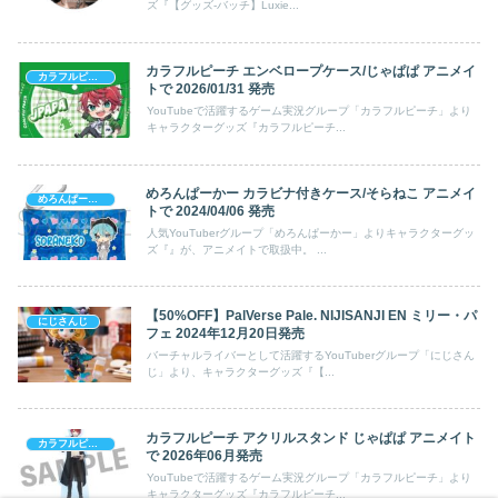
ズ『【グッズ-バッチ】Luxie...
カラフルピーチ エンベロープケース/じゃぱぱ アニメイ
カラフルピーチ
トで 2026/01/31 発売
YouTubeで活躍するゲーム実況グループ「カラフルピーチ」より
キャラクターグッズ『カラフルピーチ...
めろんぱーかー カラビナ付きケース/そらねこ アニメイ
めろんぱーかー
トで 2024/04/06 発売
人気YouTuberグループ「めろんぱーかー」よりキャラクターグッ
ズ『』が、アニメイトで取扱中。 ...
【50%OFF】PalVerse Pale. NIJISANJI EN ミリー・パ
にじさんじ
フェ 2024年12月20日発売
バーチャルライバーとして活躍するYouTuberグループ「にじさん
じ」より、キャラクターグッズ『【...
カラフルピーチ アクリルスタンド じゃぱぱ アニメイト
カラフルピーチ
で 2026年06月発売
YouTubeで活躍するゲーム実況グループ「カラフルピーチ」より
キャラクターグッズ『カラフルピーチ...