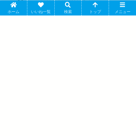
ホーム
いいね一覧
検索
トップ
メニュー
hololive 6th fes. Color Rise Harmony CANバッジC
ホロライブ
BOX stage2 2025年09月発売 で取扱中
カバー株式会社が運営するバーチャルYouTuber「ホロライブプロ
ダクション」より、キャラクターグ...
劇場版『チェンソーマン レゼ篇』 ちみけ
もますこっと 5.レゼ【再販】 2026年08月
発売
hololive Meet 2026 A5サイズアクリルパ
ネル 2026年07月発売