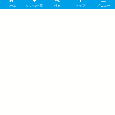
ホーム
いいね一覧
検索
トップ
メニュー
カラフルピーチ アクリルキーホルダー シヴァ アニメイ
カラフルピーチ
トで 2026年06月発売
YouTubeで活躍するゲーム実況グループ「カラフルピーチ」より
キャラクターグッズ『カラフルピーチ...
hololive Meet 2026 ホログラム缶バッジ
ジジ・ムリン 2026年07月発売 で取扱中
文豪ストレイドッグス (文スト) ハート型
缶バッジ Mocho-YE (条野採菊) 2026年07
月中旬発売 で取扱中
アバウト
プライバシーポリシー