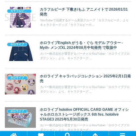
カラフルピーチ 下敷き/もふ アニメイトで 2026/01/31
カラフルピーチ
発売
YouTubeで活躍するゲーム実況グループ「カラフルピーチ」より
キャラクターグッズ『カラフルピーチ...
ホロライブEnglish がうる・ぐら モデル アウター -
ホロライブ
Myth- メンズXL 2024年08月中旬発売 で取扱中
カバー株式会社が運営するバーチャルYouTuber「ホロライブプロ
ダクション」より、キャラクターグ...
ホロライブ キャラバッジコレクション 2025年2月1日発
ホロライブ
売
カバー株式会社が運営するバーチャルYouTuber「ホロライブプロ
ダクション」より、キャラクターグ...
ホロライブ hololive OFFICIAL CARD GAME オフィシ
ホロライブ
ャルホロカストレージボックス 6th fes. hololive
STAGE3 2025年5月30日発売
カバー株式会社が運営するバーチャルYouTuber「ホロライブプロ
ダクション」より、キャラクターグ...