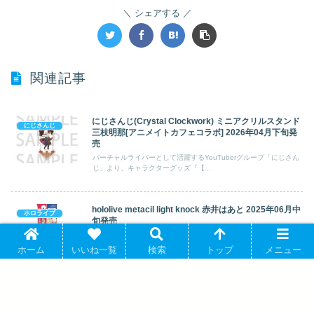
シェアする
関連記事
にじさんじ(Crystal Clockwork) ミニアクリルスタンド
にじさんじ
三枝明那[アニメイトカフェコラボ] 2026年04月下旬発
売
バーチャルライバーとして活躍するYouTuberグループ「にじさん
じ」より、キャラクターグッズ『【...
hololive metacil light knock 赤井はあと 2025年06月中
ホロライブ
旬発売
カバー株式会社が運営するバーチャルYouTuber「ホロライブプロ
ダクション」より、キャラクターグ...
ホーム
いいね一覧
検索
トップ
メニュー
ホロライブ hololive SUPER EXPO 2025 後夜祭
ホロライブ
~bonus stage~ アクリルキーホルダー 夏色まつり 2025
年10月上旬発売 で取扱中