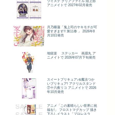
ツイステ クリアファイル 陸上部
アニメイトで 2027年02月発売
月乃睡蓮「鬼上司のヤキモチが可
愛すぎます!! 第11巻 」 2026年8
月10日発売
地獄楽 ステッカー 画眉丸 ア
ニメイトで 2026年07月下旬発売
スイートプリキュア♪&魔法つか
いプリキュア! アクリルスタンド
⑦十六夜リコ アニメイトで 2026
年10月発売
アニメ「この素晴らしい世界に祝
福を!」 フロストマグカップ 描き
下ろしイラスト「プロレスラ