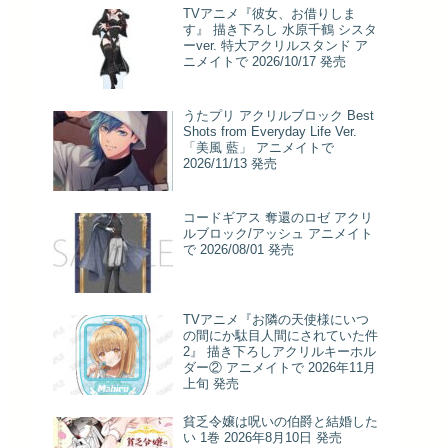
TVアニメ『彼女、お借りしま
す』 描き下ろし 水原千鶴 シスタ
ーver. 特大アクリルスタンド ア
ニメイトで 2026/10/17 発売
うたプリ アクリルブロック Best
Shots from Everyday Life Ver.
「美風 藍」 アニメイトで
2026/11/13 発売
コードギアス 奪還のロゼ アクリ
ルブロック/アッシュ アニメイト
で 2026/08/01 発売
TVアニメ『お隣の天使様にいつ
の間にか駄目人間にされていた件
2』 描き下ろしアクリルキーホル
ダー② アニメイトで 2026年11月
上旬 発売
貧乏令嬢は呪いの伯爵と結婚した
い 1巻 2026年8月10日 発売