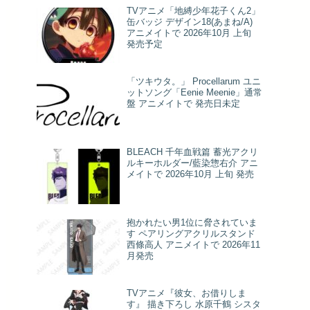
TVアニメ「地縛少年花子くん2」
缶バッジ デザイン18(あまね/A)
アニメイトで 2026年10月 上旬
発売予定
「ツキウタ。」 Procellarum ユニ
ットソング「Eenie Meenie」通常
盤 アニメイトで 発売日未定
BLEACH 千年血戦篇 蓄光アクリ
ルキーホルダー/藍染惣右介 アニ
メイトで 2026年10月 上旬 発売
抱かれたい男1位に脅されていま
す ペアリングアクリルスタンド
西條高人 アニメイトで 2026年11
月発売
TVアニメ『彼女、お借りしま
す』 描き下ろし 水原千鶴 シスタ