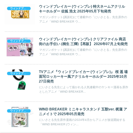
ウィンドブレイカー (ウィンブレ) 特大ネームアクリル
ウィンドブレイカー (ウィンブレ)
キーホルダー 佐狐 浩太 2025年05月下旬発売
マガジンポケット(講談社)にて連載中の「にいさとる」先生原作の
アニメ「WIND BREAKER ウ...
ウィンドブレイカー (ウィンブレ) クリアファイル 商店
ウィンドブレイカー (ウィンブレ)
街のお手伝い (桐生 三輝)【再販】 2026年07月上旬発売
マガジンポケット(講談社)にて連載中の「にいさとる」先生原作の
アニメ「WIND BREAKER ウ...
TVアニメ『ウィンドブレイカー (ウィンブレ)』 桜 遥 場
ウィンドブレイカー (ウィンブレ)
面写ロッカーキー風アクリルキーホルダー 2025年10月
27日発売
にいさとる先生によって描かれる人気連載中のヤンキー漫画を原作
としたアニメ「WIND BREAKER...
WIND BREAKER ミニキャラスタンド 五獣ver. 梶蓮 ア
ウィンドブレイカー (ウィンブレ)
ニメイトで 2025年05月発売
にいさとる先生原作漫画の2024年4月からアニメが放送開始する
「WIND BREAKER (ウィン...