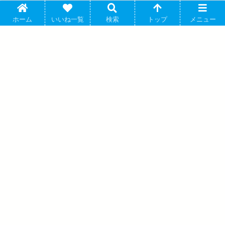
ウィンドブレイカー (ウィンブレ) アクリルスタンド 商
ウィンドブレイカー (ウィンブレ)
ホーム
いいね一覧
検索
トップ
メニュー
店街のお手伝い (柘浦 大河) 2025年04月中旬発売
にいさとる先生によって描かれる人気連載中のヤンキー漫画を原作
としたアニメ「WIND BREAKER...
WIND BREAKER アクリルキーホルダー
Glasses 桜 遥 アニメイトで 2025年03月
中旬発売
ラブライブ!スーパースター!! 描き下ろし
米女メイ スーパースター!!ver. 特大アク
リルスタンド アニメイトで 2025/06/07
発売
アバウト
プライバシーポリシー