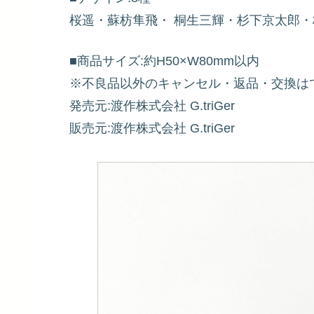
桜遥・蘇枋隼飛・ 桐生三輝・杉下京太郎
■商品サイズ:約H50×W80mm以内
※不良品以外のキャンセル・返品・交換は
発売元:渡作株式会社 G.triGer
販売元:渡作株式会社 G.triGer