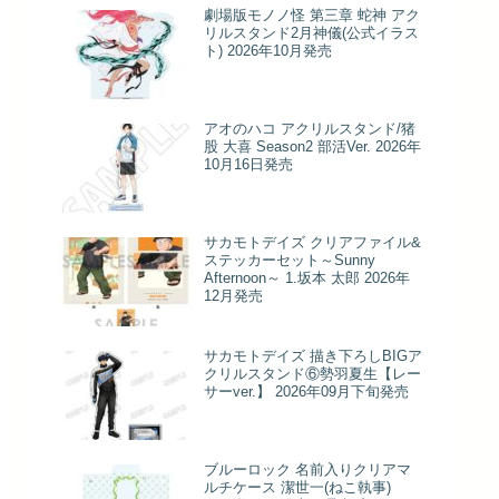
劇場版モノノ怪 第三章 蛇神 アク
リルスタンド2月神儀(公式イラス
ト) 2026年10月発売
アオのハコ アクリルスタンド/猪
股 大喜 Season2 部活Ver. 2026年
10月16日発売
サカモトデイズ クリアファイル&
ステッカーセット～Sunny
Afternoon～ 1.坂本 太郎 2026年
12月発売
サカモトデイズ 描き下ろしBIGア
クリルスタンド⑥勢羽夏生【レー
サーver.】 2026年09月下旬発売
ブルーロック 名前入りクリアマ
ルチケース 潔世一(ねこ執事)