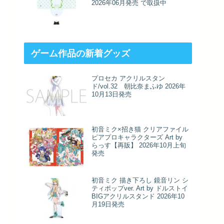
2026年06月発売 で取扱中
ゲーム作品の新着グッズ
プロセカ アクリルスタン
ド/vol.32 朝比奈まふゆ 2026年
10月13日発売
初音ミク×招き猫 クリアファイル
ピアプロキャラクターズ Art by
らっす【再販】 2026年10月上旬
発売
初音ミク 描き下ろし 鏡音リン シ
ティポップver. Art by ドルストイ
BIGアクリルスタンド 2026年10
月19日発売