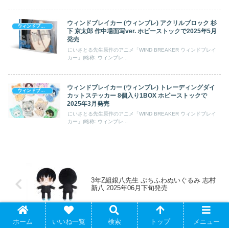
ウィンドブレイカー (ウィンブレ) アクリルブロック 杉
ウィンドブレイカー (ウィンブレ)
下 京太郎 作中場面写ver. ホビーストックで2025年5月
発売
にいさとる先生原作のアニメ「WIND BREAKER ウィンドブレイ
カー」(略称: ウィンブレ...
ウィンドブレイカー (ウィンブレ) トレーディングダイ
ウィンドブレイカー (ウィンブレ)
カットステッカー 8個入り1BOX ホビーストックで
2025年3月発売
にいさとる先生原作のアニメ「WIND BREAKER ウィンドブレイ
カー」(略称: ウィンブレ...
3年Z組銀八先生 ぷちふわぬいぐるみ 志村
新八 2025年06月下旬発売
ホーム
いいね一覧
検索
トップ
メニュー