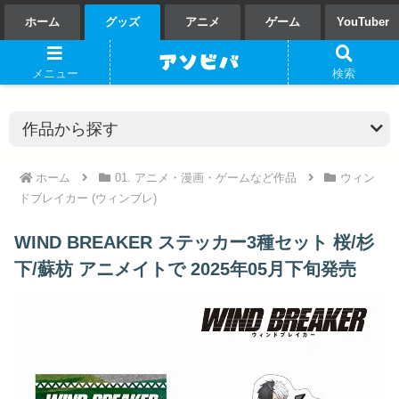
ホーム
グッズ
アニメ
ゲーム
YouTuber
メニュー
検索
ホーム
01. アニメ・漫画・ゲームなど作品
ウィン
ドブレイカー (ウィンブレ)
WIND BREAKER ステッカー3種セット 桜/杉
下/蘇枋 アニメイトで 2025年05月下旬発売