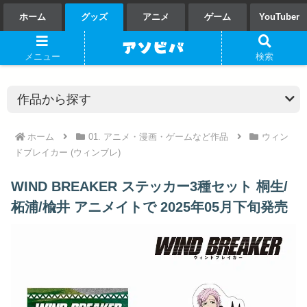
ホーム
グッズ
アニメ
ゲーム
YouTuber
メニュー
検索
ホーム
01. アニメ・漫画・ゲームなど作品
ウィン
ドブレイカー (ウィンブレ)
WIND BREAKER ステッカー3種セット 桐生/
柘浦/楡井 アニメイトで 2025年05月下旬発売