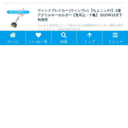
ウィンドブレイカー (ウィンブレ) 【ちょこっテ!】 2連
ウィンドブレイカー (ウィンブレ)
アクリルキーホルダー【兎耳山・十亀】 2025年10月下
旬発売
にいさとる先生によって描かれる人気連載中のヤンキー漫画を原作
としたアニメ「WIND BREAKER...
ホーム
いいね一覧
検索
トップ
メニュー
ウィンドブレイカー (ウィンブレ) ミニファイルコレク
ウィンドブレイカー (ウィンブレ)
ション パジャマパーティーver. 2025年08月発売
にいさとる先生原作の大人気アニメ「WIND BREAKER ウィンド
ブレイカー」(略称: ウィンブ...
ウィンドブレイカー (ウィンブレ) アクリ
ルスタンド_蘇枋隼飛/チャイナアクショ
ン【再販】 2025年09月発売
プロセカ ミニ色紙コレクション カラフル
フェスティバル 第3弾(全12種) 2025年4月