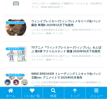
マガジンポケット(講談社)にて連載中の「にいさとる」先生原作の
アニメ「WIND BREAKER ウ...
ウィンドブレイカー (ウィンブレ) メモリーズ缶バッジ
ウィンドブレイカー (ウィンブレ)
蘇枋 隼飛B 2025年10月下旬発売
にいさとる先生原作の大人気アニメ「WIND BREAKER ウィンド
ブレイカー」(略称: ウィンブ...
TVアニメ『ウィンドブレイカー (ウィンブレ)』 れとぽ
ウィンドブレイカー (ウィンブレ)
ぷ 第4弾 アクリルスタンド 梶蓮 2026年08月下旬発売
にいさとる先生原作の大人気アニメ「WIND BREAKER ウィンド
ブレイカー」(略称: ウィンブ...
WIND BREAKER トレーディングミニキャラ缶バッジ
ウィンドブレイカー (ウィンブレ)
五獣ver. アニメイトで 2025年05月発売
にいさとる先生原作漫画の2024年4月からアニメが放送開始する
「WIND BREAKER (ウィン...
ホーム
いいね一覧
検索
トップ
メニュー
ウィンドブレイカー (ウィンブレ) スマホスタンド(ポッ
ウィンドブレイカー (ウィンブレ)
プカラー) 杉下/蘇芳 2024年10月下旬発売