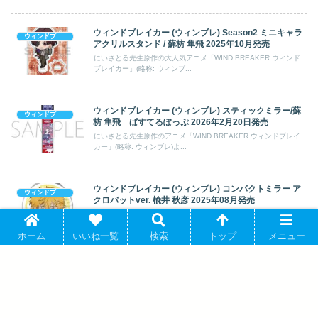
ウィンドブレイカー (ウィンブレ) Season2 ミニキャラ
ウィンドブレイカー (ウィンブレ)
アクリルスタンド / 蘇枋 隼飛 2025年10月発売
にいさとる先生原作の大人気アニメ「WIND BREAKER ウィンド
ブレイカー」(略称: ウィンブ...
ウィンドブレイカー (ウィンブレ) スティックミラー/蘇
ウィンドブレイカー (ウィンブレ)
枋 隼飛 ぱすてるぽっぷ 2026年2月20日発売
にいさとる先生原作のアニメ「WIND BREAKER ウィンドブレイ
カー」(略称: ウィンブレ)よ...
ウィンドブレイカー (ウィンブレ) コンパクトミラー ア
ウィンドブレイカー (ウィンブレ)
クロバットver. 楡井 秋彦 2025年08月発売
にいさとる先生によって描かれる人気連載中のヤンキー漫画を原作
としたアニメ「WIND BREAKER...
ホーム
いいね一覧
検索
トップ
メニュー
TVアニメ『ウィンドブレイカー (ウィンブレ)』 梶 蓮
ウィンドブレイカー (ウィンブレ)
BIGアクリルキーホルダー 2025年9月27日発売
マガジンポケット(講談社)にて連載中の「にいさとる」先生原作の
アニメ「WIND BREAKER ウ...