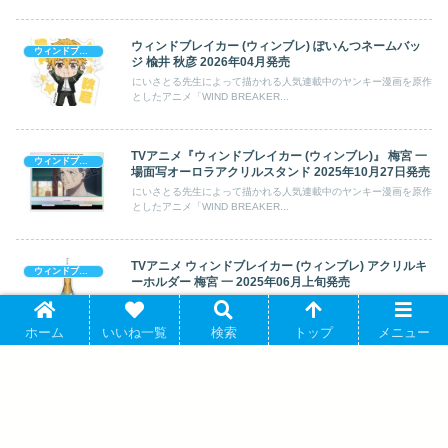
ウィンドブレイカー (ウィンブレ) ぽいんつネームバッ
ウィンドブレイカー (ウィンブレ)
ジ 楡井 秋彦 2026年04月発売
にいさとる先生によって描かれる人気連載中のヤンキー漫画を原作
としたアニメ「WIND BREAKER...
TVアニメ『ウィンドブレイカー (ウィンブレ)』 梅宮 一
ウィンドブレイカー (ウィンブレ)
場面写オーロラアクリルスタンド 2025年10月27日発売
にいさとる先生によって描かれる人気連載中のヤンキー漫画を原作
としたアニメ「WIND BREAKER...
TVアニメ ウィンドブレイカー (ウィンブレ)
アクリルキ
ウィンドブレイカー (ウィンブレ)
ーホルダー 梅宮 一 2025年06月上旬発売
にいさとる先生によって描かれる人気連載中のヤンキー漫画を原作
としたアニメ「WIND BREAKER...
ホーム
いいね一覧
検索
トップ
メニュー
ウィンドブレイカー (ウィンブレ) アクリルスタンド 蘇
ウィンドブレイカー (ウィンブレ)
枋 隼飛 玉座ver. ホビーストックで2025年5月発売
にいさとる先生原作のアニメ「WIND BREAKER ウィンドブレイ
カー」(略称: ウィンブレ...