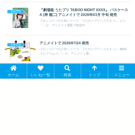
『劇場版 うたプリ TABOO NIGHT XXXX』 パスケース
うたプリ
A (寿 嶺二) アニメイトで 2026年03月 中旬 発売
ブロッコリーの人気シリーズ「うたの☆プリンスさまっ♪」より
『』が、アニメイト通販で取扱中。 ...
アニメイトで 2026/07/24 発売
うたプリ
ブロッコリーの人気シリーズ「うたの☆プリンスさまっ♪」(略称:
うたプリ)より『』が、アニメイト通...
ホーム
いいね一覧
検索
トップ
メニュー
TVアニメ『Fate/strange Fake』 アクリル
スタンド アメコミver. キャスター アニメ
イトで 2026/06/12 発売
ヘタリア World★Stars ゆらゆらアクリル
マスコット アニマルパーカーver. スイス
アニメイトで 2026年07月発売