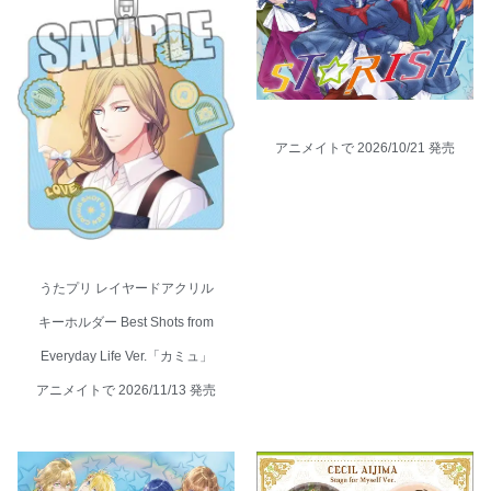
うたプリ レイヤードアクリルキ
ーホルダー Best Shots from
Everyday Life Ver.「カミュ」 ア
ニメイトで 2026/11/13 発売
アニメイトで 2026/10/21 発売
うたプリ レイヤードアクリル
キーホルダー Best Shots from
Everyday Life Ver.「カミュ」
アニメイトで 2026/11/13 発売
うたプリ LIVE EMOTION バース