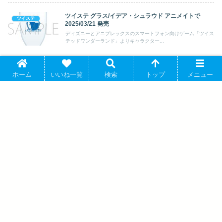
ツイステ グラス/イデア・シュラウド アニメイトで
ツイステ
2025/03/21 発売
ディズニーとアニプレックスのスマートフォン向けゲーム「ツイス
テッドワンダーランド」よりキャラクター...
ツイステ アクリルチャームセット/Halloween ver.2024
ツイステ
ホーム
いいね一覧
検索
トップ
メニュー
フロイド・リーチ アニメイトで 2024/09/21 発売
ディズニーとアニプレックスのスマートフォン向けゲーム「ツイス
テッドワンダーランド」よりキャラクター...
【推しの子】 ～favorite series～ シーン
アクリルスタンド(ルビー) アニメイトで
2025年01月発売
ブルーアーカイブ 描き下ろし特大タペス
トリー(プラナ) アニメイトで 2025年04月
発売