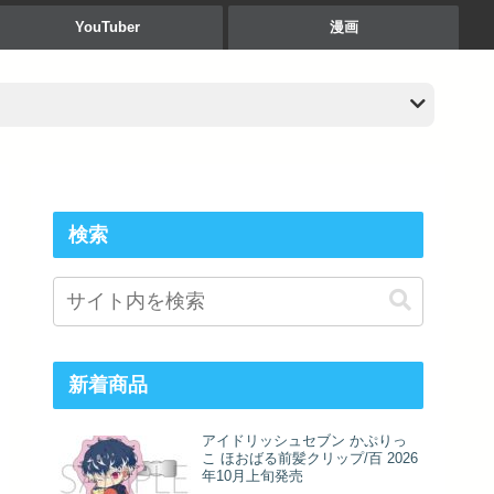
YouTuber
漫画
検索
新着商品
アイドリッシュセブン かぷりっ
こ ほおばる前髪クリップ/百 2026
年10月上旬発売