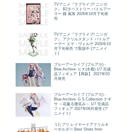
TVアニメ『ラブライブ! ニジガ
ク』 B2タペストリー バトルアー
マー 鐘 嵐珠 2026年10月下旬発
売
TVアニメ『ラブライブ! ニジガ
ク』 アクリルスタンド バトルア
ーマー エマ・ヴェルデ 2026年10
月下旬発売 で取扱中 (アニメイ
ト)
ブルーアーカイブ (ブルアカ) -
Blue Archive- ヒナ(水着) 1/7 完成
品フィギュア【再販】 2027年03
月発売
ブルーアーカイブ (ブルアカ) -
Blue Archive- G.S.Collection ナギ
サ ～花薫る微笑み～ 1/7 完成品
フィギュア 2027年09月発売 (ア
ニメイト)
うたプリ レイヤードアクリルキ
ーホルダー Best Shots from