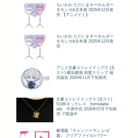
ちいかわ ただいまキーホルダー
モモンガ&古本屋 2025年12月発
売 【アニメイト】
ちいかわ ただいまキーホルダー
モモンガ&古本屋 2025年12月発
売
アニメ文豪ストレイドッグス (文
スト) 横浜廻遊 前髪クリップ 福
沢諭吉 2026年11月下旬発売
文豪ストレイドッグス (文スト)
5108/ネックレス formidable
ally 中原中也 2026年07月下旬発
売 で取扱中
劇場版『チェンソーマン レゼ
篇』 クリアファイル/パワー