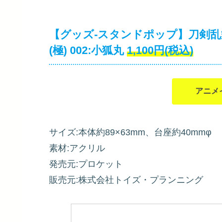
【グッズ-スタンドポップ】刀剣乱舞
(極) 002:小狐丸
1,100円(税込)
アニメ
サイズ:本体約89×63mm、台座約40mmφ
素材:アクリル
発売元:プロケット
販売元:株式会社トイズ・プランニング