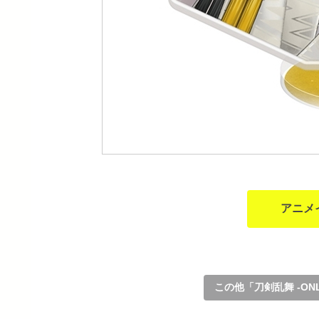
アニメ
この他「刀剣乱舞 -ON