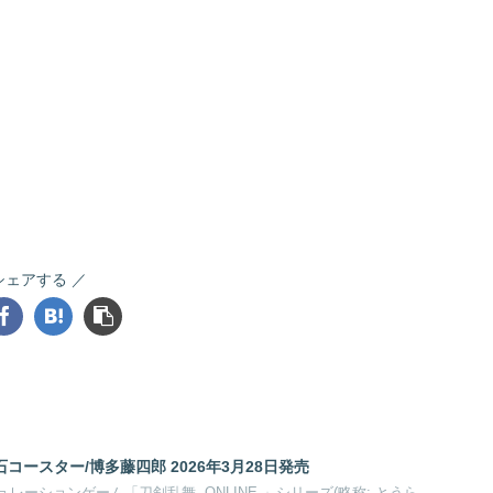
シェアする
石コースター/博多藤四郎 2026年3月28日発売
ーションゲーム「刀剣乱舞 -ONLINE-」シリーズ(略称: とうら