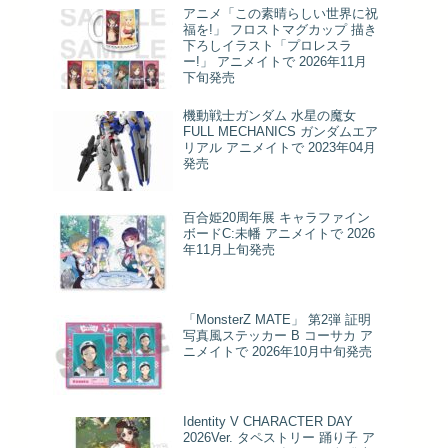
アニメ「この素晴らしい世界に祝
福を!」 フロストマグカップ 描き
下ろしイラスト「プロレスラ
ー!」 アニメイトで 2026年11月
下旬発売
機動戦士ガンダム 水星の魔女
FULL MECHANICS ガンダムエア
リアル アニメイトで 2023年04月
発売
百合姫20周年展 キャラファイン
ボードC:未幡 アニメイトで 2026
年11月上旬発売
「MonsterZ MATE」 第2弾 証明
写真風ステッカー B コーサカ ア
ニメイトで 2026年10月中旬発売
Identity V CHARACTER DAY
2026Ver. タペストリー 踊り子 ア