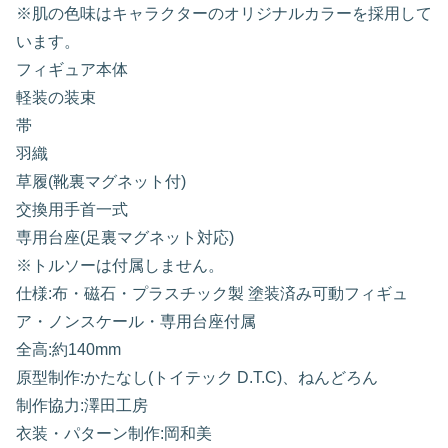
※肌の色味はキャラクターのオリジナルカラーを採用して
います。
フィギュア本体
軽装の装束
帯
羽織
草履(靴裏マグネット付)
交換用手首一式
専用台座(足裏マグネット対応)
※トルソーは付属しません。
仕様:布・磁石・プラスチック製 塗装済み可動フィギュ
ア・ノンスケール・専用台座付属
全高:約140mm
原型制作:かたなし(トイテック D.T.C)、ねんどろん
制作協力:澤田工房
衣装・パターン制作:岡和美