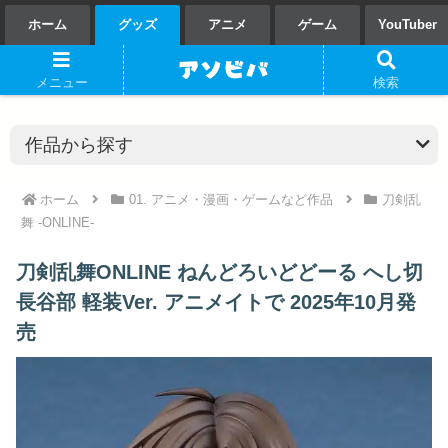
ホーム
グッズ
アニメ
ゲーム
YouTuber
メニュー
検索
ホーム
01. アニメ・漫画・ゲームなど作品
刀剣乱
舞 -ONLINE-
刀剣乱舞ONLINE ねんどろいどどーる へし切
長谷部 軽装Ver. アニメイトで 2025年10月発
売