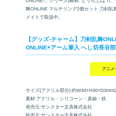
ONLINE-」シリーズ(略称: とうらぶ)
舞ONLINE マルチリング2個セット 刀剣乱
メイトで取扱中。
【グッズ-チャーム】刀剣乱舞ONL
ONLINE×アーム筆入 へし切長谷部
アニメ
サイズ(アクリル部分):約W30×H30×D3m
素材:アクリル・シリコーン・真鍮・鉄
発売元:サンスター文具株式会社
販売元:サンスター文具株式会社