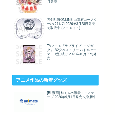
月発売
刀剣乱舞ONLINE 白雲石コースタ
ー/次郎太刀 2026年3月28日発売
で取扱中 (アニメイト)
TVアニメ『ラブライブ! ニジガ
ク』 B2タペストリー バトルアー
マー 近江彼方 2026年10月下旬発
売
アニメ作品の新着グッズ
[BL漫画] 梓くんの溺愛ミニスケ
ープ 2026年9月1日発売 で取扱中