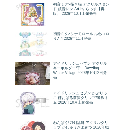
初音ミク×招き猫 アクリルスタン
ド 鏡音レン Art by らっす【再
販】 2026年10月上旬発売
初音ミク×シナモロール ふわコロ
りん4 2026年11月発売
アイドリッシュセブン アクリル
キーホルダー/千 Dazzling
Winter Village 2026年10月2日発
売
アイドリッシュセブン かぷりっ
こ ほおばる前髪クリップ/逢坂 壮
五 2026年10月上旬発売
わんぱく!刀剣乱舞 アクリルクリ
ップ かしゅうきよみつ 2026年01