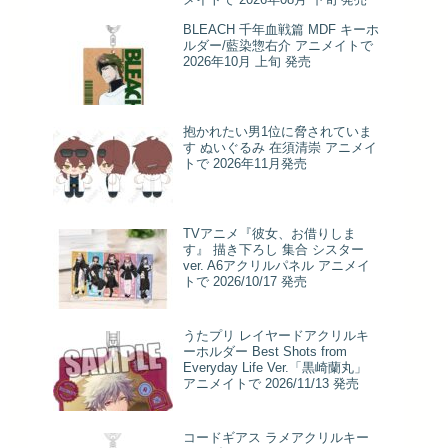
BLEACH 千年血戦篇 MDF キーホ
ルダー/藍染惣右介 アニメイトで
2026年10月 上旬 発売
抱かれたい男1位に脅されていま
す ぬいぐるみ 在須清崇 アニメイ
トで 2026年11月発売
TVアニメ『彼女、お借りしま
す』 描き下ろし 集合 シスター
ver. A6アクリルパネル アニメイ
トで 2026/10/17 発売
うたプリ レイヤードアクリルキ
ーホルダー Best Shots from
Everyday Life Ver.「黒崎蘭丸」
アニメイトで 2026/11/13 発売
コードギアス ラメアクリルキー