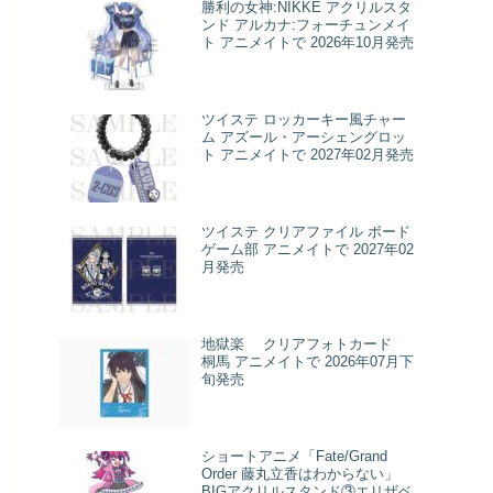
勝利の女神:NIKKE アクリルスタ
ンド アルカナ:フォーチュンメイ
ト アニメイトで 2026年10月発売
ツイステ ロッカーキー風チャー
ム アズール・アーシェングロッ
ト アニメイトで 2027年02月発売
ツイステ クリアファイル ボード
ゲーム部 アニメイトで 2027年02
月発売
地獄楽 クリアフォトカード
桐馬 アニメイトで 2026年07月下
旬発売
ショートアニメ「Fate/Grand
Order 藤丸立香はわからない」
BIGアクリルスタンド③エリザベ