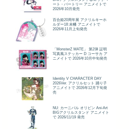
ート・バートリー アニメイトで
2026年10月発売
百合姫20周年展 アクリルキーホ
ルダー18:未幡 アニメイトで
2026年11月上旬発売
「MonsterZ MATE」 第2弾 証明
写真風ステッカー D コーサカ ア
ニメイトで 2026年10月中旬発売
Identity V CHARACTER DAY
2026Ver. アクリルセット 踊り子
アニメイトで 2026年12月下旬発
売
NU: カーニバル オリビン Ani-Art
BIGアクリルスタンド アニメイト
で 2026/11/19 発売