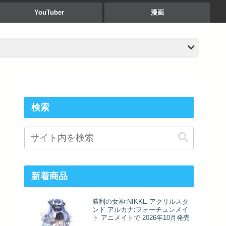
YouTuber
漫画
検索
新着商品
勝利の女神:NIKKE アクリルスタ
ンド アルカナ:フォーチュンメイ
ト アニメイトで 2026年10月発売