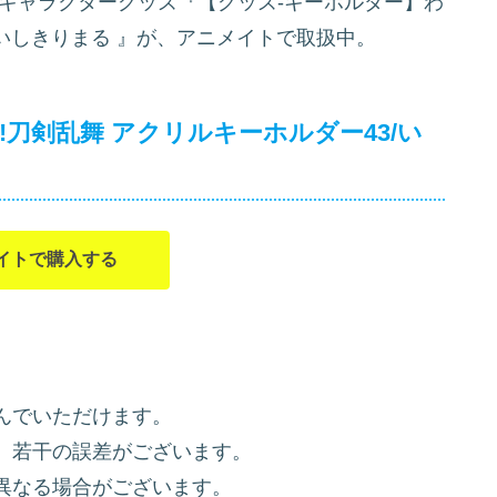
より、キャラクターグッズ『【グッズ-キーホルダー】わ
/いしきりまる
』が、アニメイトで取扱中。
刀剣乱舞 アクリルキーホルダー43/い
イトで購入する
んでいただけます。
、若干の誤差がございます。
異なる場合がございます。