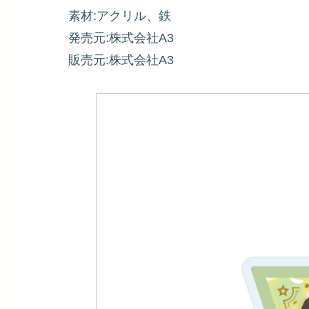
素材:アクリル、鉄
発売元:株式会社A3
販売元:株式会社A3