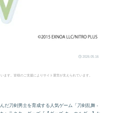
2026.05.16
ています。皆様のご支援によりサイト運営が支えられています。
んだ刀剣男士を育成する人気ゲーム「刀剣乱舞 -