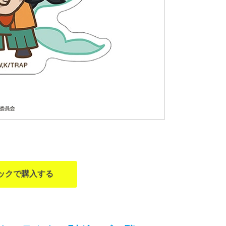
ックで購入する