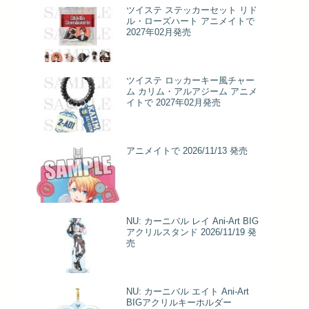
ツイステ ステッカーセット リド
ル・ローズハート アニメイトで
2027年02月発売
ツイステ ロッカーキー風チャー
ム カリム・アルアジーム アニメ
イトで 2027年02月発売
アニメイトで 2026/11/13 発売
NU: カーニバル レイ Ani-Art BIG
アクリルスタンド 2026/11/19 発
売
NU: カーニバル エイト Ani-Art
BIGアクリルキーホルダー