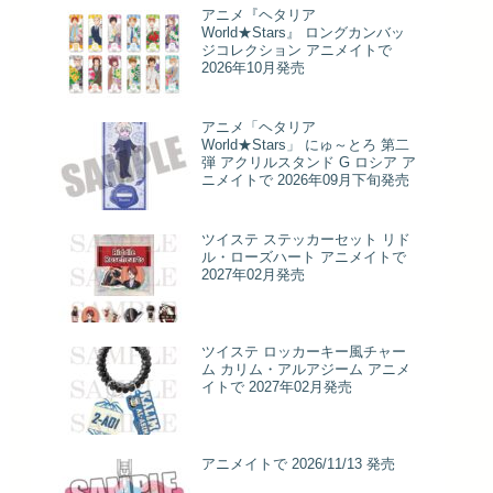
アニメ『ヘタリア
World★Stars』 ロングカンバッ
ジコレクション アニメイトで
2026年10月発売
アニメ「ヘタリア
World★Stars」 にゅ～とろ 第二
弾 アクリルスタンド G ロシア ア
ニメイトで 2026年09月下旬発売
ツイステ ステッカーセット リド
ル・ローズハート アニメイトで
2027年02月発売
ツイステ ロッカーキー風チャー
ム カリム・アルアジーム アニメ
イトで 2027年02月発売
アニメイトで 2026/11/13 発売