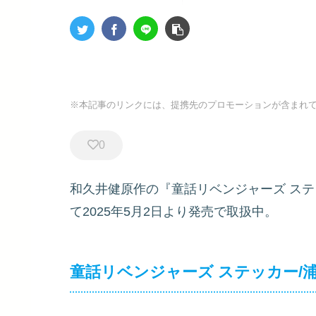
※本記事のリンクには、提携先のプロモーションが含まれ
0
和久井健原作の『童話リベンジャーズ ステ
て2025年5月2日より発売で取扱中。
童話リベンジャーズ ステッカー/浦