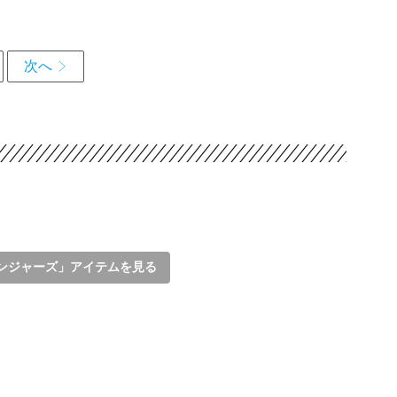
ンジャーズ」アイテムを見る