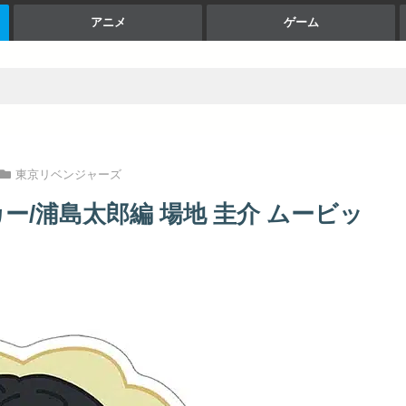
アニメ
ゲーム
東京リベンジャーズ
ー/浦島太郎編 場地 圭介 ムービッ