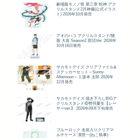
劇場版モノノ怪 第三章 蛇神 アク
リルスタンド2月神儀(公式イラス
ト) 2026年10月発売
アオのハコ アクリルスタンド/猪
股 大喜 Season2 部活Ver. 2026年
10月16日発売
サカモトデイズ クリアファイル&
ステッカーセット～Sunny
Afternoon～ 1.坂本 太郎 2026年
12月発売
サカモトデイズ 描き下ろしBIGア
クリルスタンド⑥勢羽夏生【レー
サーver.】 2026年09月下旬発売
ブルーロック 名前入りクリアマ
ルチケース 潔世一(ねこ執事)