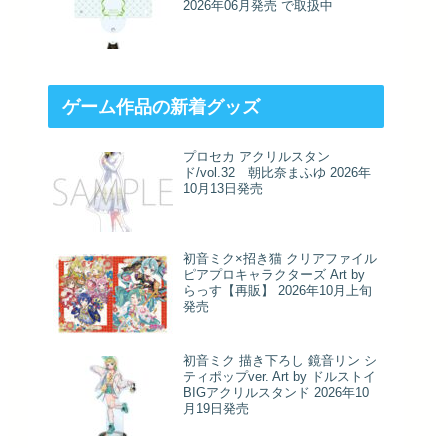
2026年06月発売 で取扱中
ゲーム作品の新着グッズ
プロセカ アクリルスタン
ド/vol.32 朝比奈まふゆ 2026年
10月13日発売
初音ミク×招き猫 クリアファイル
ピアプロキャラクターズ Art by
らっす【再販】 2026年10月上旬
発売
初音ミク 描き下ろし 鏡音リン シ
ティポップver. Art by ドルストイ
BIGアクリルスタンド 2026年10
月19日発売