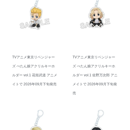
TVアニメ東京リベンジャー
TVアニメ東京リベンジャー
ズ ぺたん娘アクリルキーホ
ズ ぺたん娘アクリルキーホ
ルダー vol.1 花垣武道 アニメ
ルダー vol.1 佐野万次郎 アニ
イトで 2026年09月下旬発売
メイトで 2026年09月下旬発
売