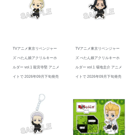
TVアニメ東京リベンジャー
TVアニメ東京リベンジャー
ズ ぺたん娘アクリルキーホ
ズ ぺたん娘アクリルキーホ
ルダー vol.1 龍宮寺堅 アニメ
ルダー vol.1 場地圭介 アニメ
イトで 2026年09月下旬発売
イトで 2026年09月下旬発売