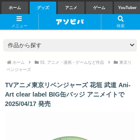
ホーム
グッズ
アニメ
ゲーム
YouTuber
メニュー
検索
ホーム
01. アニメ・漫画・ゲームなど作品
東京リ
ベンジャーズ
TVアニメ東京リベンジャーズ 花垣 武道 Ani-
Art clear label BIG缶バッジ アニメイトで
2025/04/17 発売