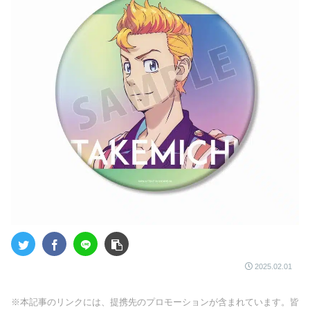
2025.02.01
※本記事のリンクには、提携先のプロモーションが含まれています。皆