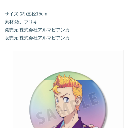
サイズ:(約)直径15cm
素材:紙、ブリキ
発売元:株式会社アルマビアンカ
販売元:株式会社アルマビアンカ