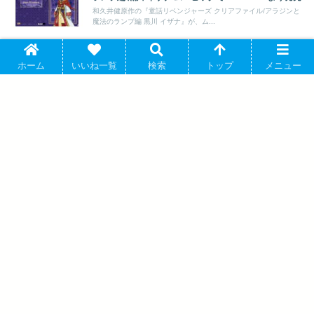
和久井健原作の『童話リベンジャーズ クリアファイル/アラジンと
魔法のランプ編 黒川 イザナ』が、ム...
東京リベンジャーズ アクリルマグネット 場地 アニメ
ホーム
いいね一覧
検索
トップ
メニュー
東京リベンジャーズ
イトで 2026年09月下旬発売
和久井健原作のアニメ「東京リベンジャーズ」よりキャラクターグ
ッズ『【グッズ-マグネット】東京リベン...
東京リベンジャーズ ホロアクリルフィギュアスタンド
東京リベンジャーズ
Fruits à la Mode 場地 圭介 アニメイトで 2026年03月発
売
和久井健原作のアニメ「東京リベンジャーズ」よりキャラクターグ
ッズ『【グッズ-スタンドポップ】東京リ...
童話リベンジャーズ クリアファイル 白雪姫編 キャラア
東京リベンジャーズ
ニで 2025年10月発売
和久井健原作のTVアニメ「東京リベンジャーズ」よりキャラクタ
ーグッズ『 ...
TVアニメ『東京リベンジャーズ』 A3クリアポスター/黒
東京リベンジャーズ