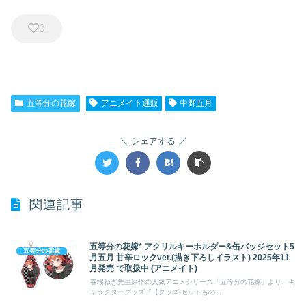
0
五等分の花嫁
アニメイト通販
中野五月
シェアする
関連記事
五等分の花嫁* アクリルキーホルダー&缶バッジセット5
五等分の花嫁
月五月 甘辛ロックver.(描き下ろしイラスト) 2025年11
月発売 で取扱中 (アニメイト)
春場ねぎ先生原作の人気アニメシリーズ「五等分の花嫁」より、キ
ャラクターグッズ『【グッズ-セットもの...