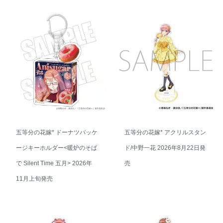
五等分の花嫁* ドーナツパッケ
五等分の花嫁* アクリルスタン
ージキーホルダー<暖炉のそば
ド/中野一花 2026年8月22日発
で Silent Time 五月> 2026年
売
11月上旬発売