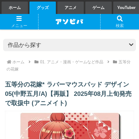
ホーム
グッズ
アニメ
ゲーム
YouTuber
メニュー
検索
ホーム
01. アニメ・漫画・ゲームなど作品
五等分
の花嫁
五等分の花嫁* ラバーマウスパッド デザイン
05(中野五月/A)【再販】 2025年08月上旬発売
で取扱中 (アニメイト)