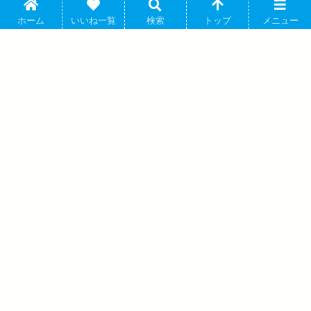
ホーム
いいね一覧
検索
トップ
メニュー
五等分の花嫁* ミニタオル/中野五月 2025年7月5日発売
五等分の花嫁
で取扱中 (アニメイト)
春場ねぎ先生原作の人気アニメシリーズ「五等分の花嫁」より、キ
ャラクターグッズ『【グッズ-タオル】五...
葬送のフリーレン ぺたん娘缶バッジ vol.2
ゼーリエ 2024年07月下旬発売
五等分の花嫁* ラバーマウスパッド デザ
イン09(中野四葉/B)【再販】 2025年08月
上旬発売