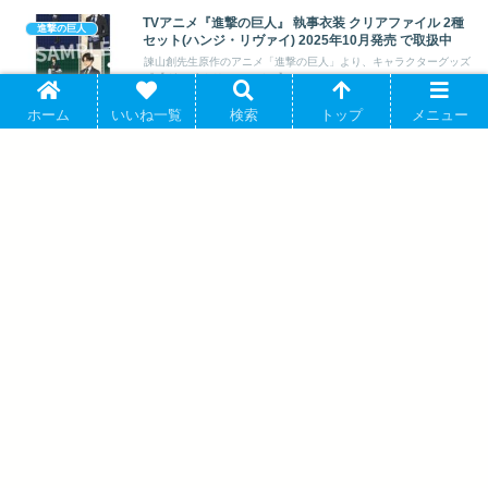
TVアニメ『進撃の巨人』 執事衣装 クリアファイル 2種
進撃の巨人
セット(ハンジ・リヴァイ) 2025年10月発売 で取扱中
諫山創先生原作のアニメ「進撃の巨人」より、キャラクターグッズ
『【グッズ-クリアファイル】TVアニメ...
ホーム
いいね一覧
検索
トップ
メニュー
進撃の巨人 ミニキャラステッカー デザートver. エレン
進撃の巨人
2026年06月発売 で取扱中
諫山創先生原作のアニメ「進撃の巨人」より、キャラクターグッズ
『【グッズ-ステッカー】進撃の巨人 ミ...
進撃の巨人 リヴァイ Ani-Art BLACK LABEL A3マット
進撃の巨人
加工ポスター【再販】 2025年8月7日発売 で取扱中
諫山創先生原作のアニメ「進撃の巨人」より、キャラクターグッズ
『【グッズ-ポスター】進撃の巨人 リヴ...
ハイキュー!! スクエア缶バッジコレクシ
ョン/音駒高校・伊達工業高校 ムービック
で2025年5月30日より発売