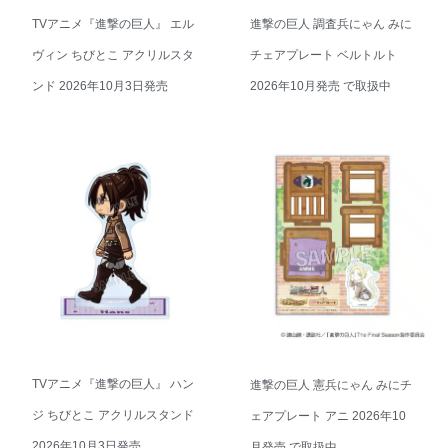
TVアニメ『進撃の巨人』 エル
進撃の巨人 調査兵にゃん みに
ヴィン ちびとこ アクリルスタ
チェアプレート ベルトルト
ンド 2026年10月3日発売
2026年10月発売 で取扱中
TVアニメ『進撃の巨人』 ハン
進撃の巨人 憲兵にゃん みにチ
ジ ちびとこ アクリルスタンド
ェアプレート アニ 2026年10
2026年10月3日発売
月発売 で取扱中