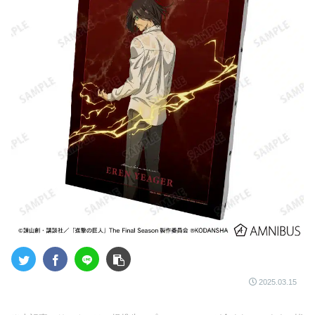
2025.03.15