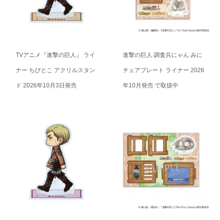
TVアニメ『進撃の巨人』 ライ
進撃の巨人 調査兵にゃん みに
ナー ちびとこ アクリルスタン
チェアプレート ライナー 2026
ド 2026年10月3日発売
年10月発売 で取扱中