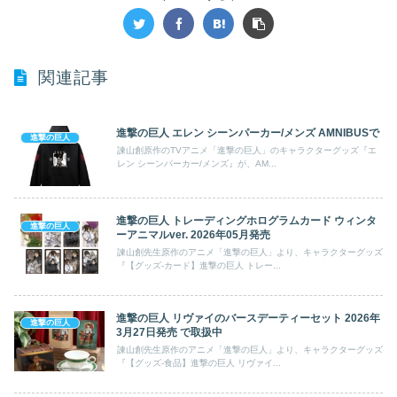
関連記事
進撃の巨人 エレン シーンパーカー/メンズ AMNIBUSで
進撃の巨人
諫山創原作のTVアニメ「進撃の巨人」のキャラクターグッズ『エ
レン シーンパーカー/メンズ』が、AM...
進撃の巨人 トレーディングホログラムカード ウィンタ
進撃の巨人
ーアニマルver. 2026年05月発売
諫山創先生原作のアニメ「進撃の巨人」より、キャラクターグッズ
『【グッズ-カード】進撃の巨人 トレー...
進撃の巨人 リヴァイのバースデーティーセット 2026年
進撃の巨人
3月27日発売 で取扱中
諫山創先生原作のアニメ「進撃の巨人」より、キャラクターグッズ
『【グッズ-食品】進撃の巨人 リヴァイ...