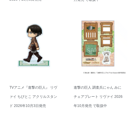
TVアニメ『進撃の巨人』 リヴ
進撃の巨人 調査兵にゃん みに
ァイ ちびとこ アクリルスタン
チェアプレート リヴァイ 2026
ド 2026年10月3日発売
年10月発売 で取扱中