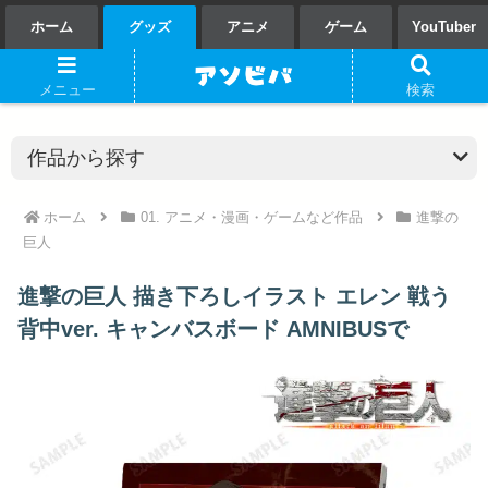
ホーム
グッズ
アニメ
ゲーム
YouTuber
メニュー
検索
ホーム
01. アニメ・漫画・ゲームなど作品
進撃の
巨人
進撃の巨人 描き下ろしイラスト エレン 戦う
背中ver. キャンバスボード AMNIBUSで