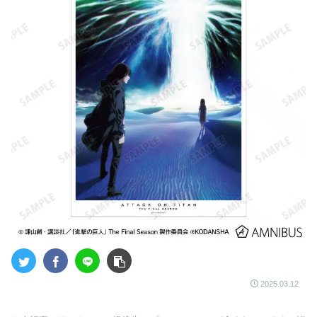
2025.03.12