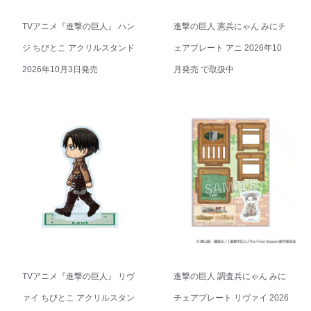
TVアニメ『進撃の巨人』 ハン
進撃の巨人 憲兵にゃん みにチ
ジ ちびとこ アクリルスタンド
ェアプレート アニ 2026年10
2026年10月3日発売
月発売 で取扱中
TVアニメ『進撃の巨人』 リヴ
進撃の巨人 調査兵にゃん みに
ァイ ちびとこ アクリルスタン
チェアプレート リヴァイ 2026