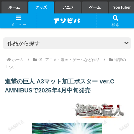
ホーム
グッズ
アニメ
ゲーム
YouTuber
メニュー
検索
ホーム
01. アニメ・漫画・ゲームなど作品
進撃の
巨人
進撃の巨人 A3マット加工ポスター ver.C
AMNIBUSで2025年4月中旬発売