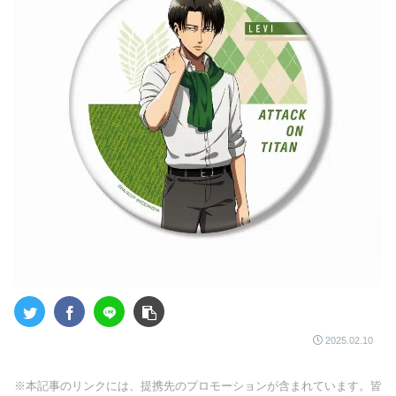
2025.02.10
※本記事のリンクには、提携先のプロモーションが含まれています。皆