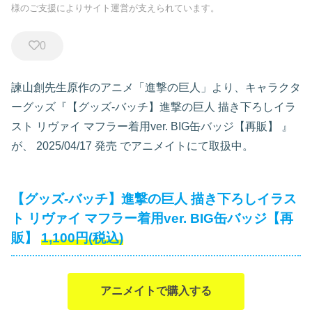
様のご支援によりサイト運営が支えられています。
0
諫山創先生原作のアニメ「進撃の巨人」より、キャラクタ
ーグッズ『【グッズ-バッチ】進撃の巨人 描き下ろしイラ
スト リヴァイ マフラー着用ver. BIG缶バッジ【再販】
』
が、
2025/04/17 発売
でアニメイトにて取扱中。
【グッズ-バッチ】進撃の巨人 描き下ろしイラス
ト リヴァイ マフラー着用ver. BIG缶バッジ【再
販】
1,100円(税込)
アニメイトで購入する