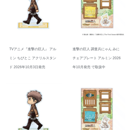
TVアニメ『進撃の巨人』 アル
進撃の巨人 調査兵にゃん みに
ミン ちびとこ アクリルスタン
チェアプレート アルミン 2026
ド 2026年10月3日発売
年10月発売 で取扱中