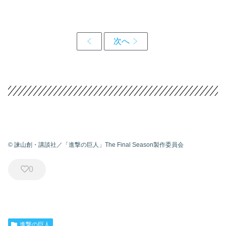
© 諫山創・講談社／「進撃の巨人」The Final Season製作委員会
0
進撃の巨人