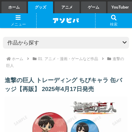
ホーム
グッズ
アニメ
ゲーム
YouTuber
メニュー
検索
ホーム
01. アニメ・漫画・ゲームなど作品
進撃の
巨人
進撃の巨人 トレーディング ちびキャラ 缶バ
ッジ【再販】 2025年4月17日発売