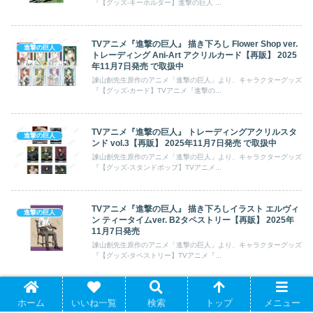
『【グッズ-キーホルダー】進撃の巨人 ...
TVアニメ『進撃の巨人』 描き下ろし Flower Shop ver.
進撃の巨人
トレーディング Ani-Art アクリルカード【再販】 2025
年11月7日発売 で取扱中
諫山創先生原作のアニメ「進撃の巨人」より、キャラクターグッズ
『【グッズ-カード】TVアニメ『進撃の...
TVアニメ『進撃の巨人』 トレーディングアクリルスタ
進撃の巨人
ンド vol.3【再販】 2025年11月7日発売 で取扱中
諫山創先生原作のアニメ「進撃の巨人」より、キャラクターグッズ
『【グッズ-スタンドポップ】TVアニメ...
TVアニメ『進撃の巨人』 描き下ろしイラスト エルヴィ
進撃の巨人
ン ティータイムver. B2タペストリー【再販】 2025年
11月7日発売
諫山創先生原作のアニメ「進撃の巨人」より、キャラクターグッズ
『【グッズ-タペストリー】TVアニメ『...
進撃の巨人 ラメキラカンバッジコレクション 2025年10
進撃の巨人
ホーム
いいね一覧
検索
トップ
メニュー
月発売 で取扱中