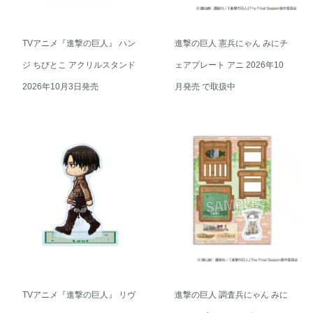
TVアニメ『進撃の巨人』 ハン
進撃の巨人 憲兵にゃん みにチ
ジ ちびとこ アクリルスタンド
ェアプレート アニ 2026年10
2026年10月3日発売
月発売 で取扱中
TVアニメ『進撃の巨人』 リヴ
進撃の巨人 調査兵にゃん みに