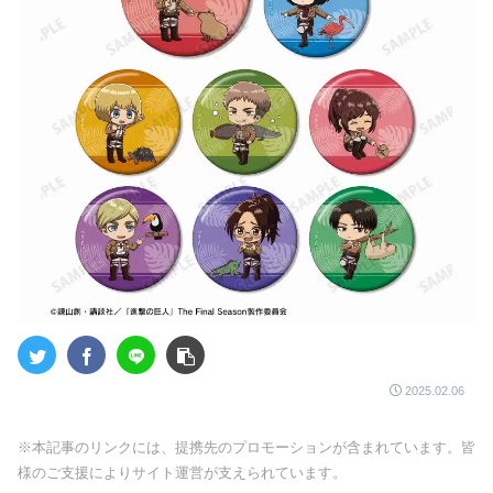
2025.02.06
※本記事のリンクには、提携先のプロモーションが含まれています。皆
様のご支援によりサイト運営が支えられています。